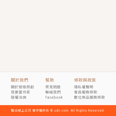
短劇原著｜《離婚後，禁欲大佬爬墻偷吻小孕妻》坊間
傳聞，顧總沒有太太、不需要情人，卻寵愛著他的私人
醫生？！
穿越｜《穿越遠古後成了野人娘子》你好，一起爬山
嗎？被男友推下山，直接穿越到遠古時代的那種......
關於我們
幫助
條款與政策
關於琅琅原創
常見問題
隱私權聲明
我要當作家
聯絡我們
會員服務條款
版權洽詢
facebook
數位商品服務條款
聯合線上公司 著作權所有 © udn.com. All Rights Reserved.