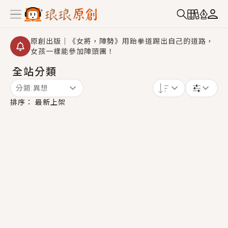
原創出版｜《女將，陣勢》用跆拳道踢出自己的道路，
女孩一樣能參加陣頭團！
全站分類
創,作家招募｜華文小說創作首選！有機會獲得豐富廣宣
資源、專屬服務與獨享福利！
分類:
異想
小編心動書單｜《離婚你提的，二婚嫁大佬，你哭什
排序：
最新上架
麼？》追妻火葬場！前夫失憶移情別戀，她頭也不回找
新歡，他居然還後悔了？
GL｜《夏日與檸檬與重疊世界》炎熱的夏日、檸檬的香
氣、互相愛慕的兩位少女，今夏最推純愛GL漫畫！
BL｜《費洛蒙中毒》救命！特殊費洛蒙體質世界觀，無
法抗拒的吸引力，已中毒Σ>―(〃°ω°〃)♡→
OMG你嚇到我了｜《陰陽鬼店》上班族買了房子模型，
但現實中買下的竟是屬於他的停屍櫃？！
言情｜《國語推行員》每個人心中都有一個連自己也無
法改變的永恆， 他的一生將不由自主追逐著她……