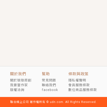
短劇原著｜《離婚後，禁欲大佬爬墻偷吻小孕妻》坊間
傳聞，顧總沒有太太、不需要情人，卻寵愛著他的私人
醫生？！
穿越｜《穿越遠古後成了野人娘子》你好，一起爬山
嗎？被男友推下山，直接穿越到遠古時代的那種......
關於我們
幫助
條款與政策
關於琅琅原創
常見問題
隱私權聲明
我要當作家
聯絡我們
會員服務條款
版權洽詢
facebook
數位商品服務條款
聯合線上公司 著作權所有 © udn.com. All Rights Reserved.