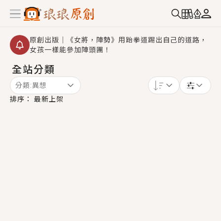
原創出版｜《女將，陣勢》用跆拳道踢出自己的道路，
女孩一樣能參加陣頭團！
全站分類
創,作家招募｜華文小說創作首選！有機會獲得豐富廣宣
資源、專屬服務與獨享福利！
分類:
異想
小編心動書單｜《離婚你提的，二婚嫁大佬，你哭什
排序：
最新上架
麼？》追妻火葬場！前夫失憶移情別戀，她頭也不回找
新歡，他居然還後悔了？
GL｜《夏日與檸檬與重疊世界》炎熱的夏日、檸檬的香
氣、互相愛慕的兩位少女，今夏最推純愛GL漫畫！
BL｜《費洛蒙中毒》救命！特殊費洛蒙體質世界觀，無
法抗拒的吸引力，已中毒Σ>―(〃°ω°〃)♡→
OMG你嚇到我了｜《陰陽鬼店》上班族買了房子模型，
但現實中買下的竟是屬於他的停屍櫃？！
言情｜《國語推行員》每個人心中都有一個連自己也無
法改變的永恆， 他的一生將不由自主追逐著她……