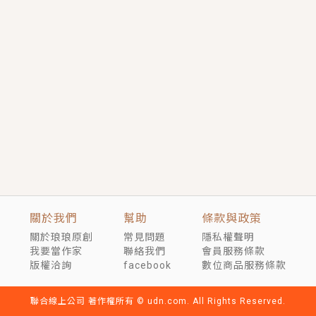
短劇原著｜《離婚後，禁欲大佬爬墻偷吻小孕妻》坊間
傳聞，顧總沒有太太、不需要情人，卻寵愛著他的私人
醫生？！
穿越｜《穿越遠古後成了野人娘子》你好，一起爬山
嗎？被男友推下山，直接穿越到遠古時代的那種......
關於我們
幫助
條款與政策
關於琅琅原創
常見問題
隱私權聲明
我要當作家
聯絡我們
會員服務條款
版權洽詢
facebook
數位商品服務條款
聯合線上公司 著作權所有 © udn.com. All Rights Reserved.