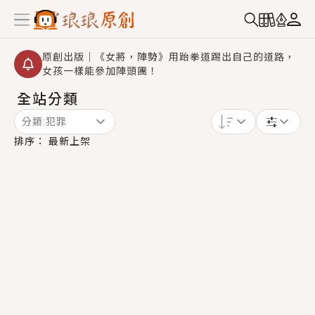
原創出版｜《女將，陣勢》用跆拳道踢出自己的道路，
女孩一樣能參加陣頭團！
全站分類
創,作家招募｜華文小說創作首選！有機會獲得豐富廣宣
資源、專屬服務與獨享福利！
分類:
犯罪
小編心動書單｜《離婚你提的，二婚嫁大佬，你哭什
排序：
最新上架
麼？》追妻火葬場！前夫失憶移情別戀，她頭也不回找
新歡，他居然還後悔了？
GL｜《夏日與檸檬與重疊世界》炎熱的夏日、檸檬的香
氣、互相愛慕的兩位少女，今夏最推純愛GL漫畫！
BL｜《費洛蒙中毒》救命！特殊費洛蒙體質世界觀，無
法抗拒的吸引力，已中毒Σ>―(〃°ω°〃)♡→
OMG你嚇到我了｜《陰陽鬼店》上班族買了房子模型，
但現實中買下的竟是屬於他的停屍櫃？！
言情｜《國語推行員》每個人心中都有一個連自己也無
法改變的永恆， 他的一生將不由自主追逐著她……