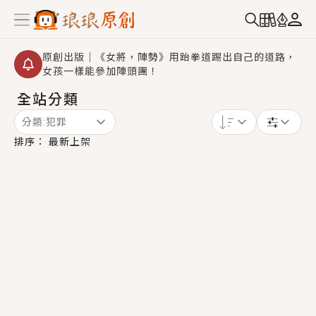
原創出版｜《女將，陣勢》用跆拳道踢出自己的道路，
女孩一樣能參加陣頭團！
全站分類
創,作家招募｜華文小說創作首選！有機會獲得豐富廣宣
資源、專屬服務與獨享福利！
分類:
犯罪
小編心動書單｜《離婚你提的，二婚嫁大佬，你哭什
排序：
最新上架
麼？》追妻火葬場！前夫失憶移情別戀，她頭也不回找
新歡，他居然還後悔了？
GL｜《夏日與檸檬與重疊世界》炎熱的夏日、檸檬的香
氣、互相愛慕的兩位少女，今夏最推純愛GL漫畫！
BL｜《費洛蒙中毒》救命！特殊費洛蒙體質世界觀，無
法抗拒的吸引力，已中毒Σ>―(〃°ω°〃)♡→
OMG你嚇到我了｜《陰陽鬼店》上班族買了房子模型，
但現實中買下的竟是屬於他的停屍櫃？！
言情｜《國語推行員》每個人心中都有一個連自己也無
法改變的永恆， 他的一生將不由自主追逐著她……