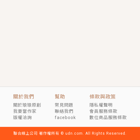
短劇原著｜《離婚後，禁欲大佬爬墻偷吻小孕妻》坊間
傳聞，顧總沒有太太、不需要情人，卻寵愛著他的私人
醫生？！
穿越｜《穿越遠古後成了野人娘子》你好，一起爬山
嗎？被男友推下山，直接穿越到遠古時代的那種......
關於我們
幫助
條款與政策
關於琅琅原創
常見問題
隱私權聲明
我要當作家
聯絡我們
會員服務條款
版權洽詢
facebook
數位商品服務條款
聯合線上公司 著作權所有 © udn.com. All Rights Reserved.