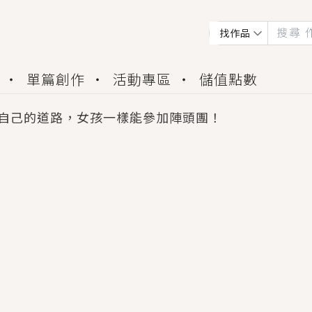
找作品
單篇創作
活動專區
儲值點數
自己的道路，女孩一樣能參加陣頭團！
會獲得豐富廣宣資源、專屬服務與獨享福利！
佬，你哭什麼？》追妻火葬場！前夫失憶移情別戀，
夏日、檸檬的香氣、互相愛慕的兩位少女，今夏最推純愛
世界觀，無法抗拒的吸引力，已中毒Σ>―(〃°ω°〃)
買了房子模型，但現實中買下的竟是屬於他的停屍櫃？
個連自己也無法改變的永恆， 他的一生將不由自主追逐