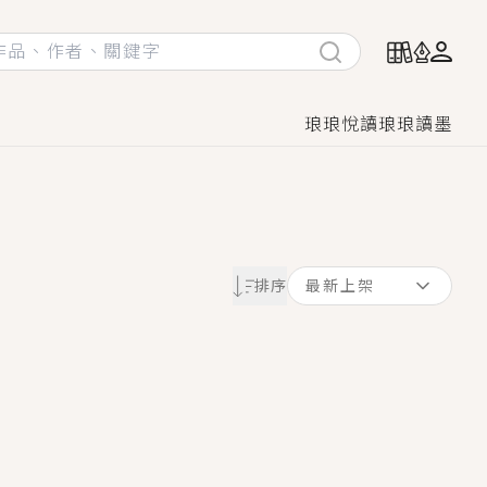
琅琅悅讀
琅琅讀墨
她頭也不回找新歡，他居然還後悔了？
排序
最新上架
GL漫畫！
♡→
！
著她……