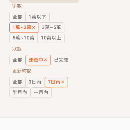
字數
短劇原著｜《離婚後，禁欲大佬爬墻偷吻
全部
1萬以下
穿越｜《穿越遠古後成了野人娘子》你好，
1萬~3萬
✕
3萬~5萬
5萬~10萬
10萬以上
狀態
全部
連載中
✕
已完結
更新時間
全部
3日內
7日內
✕
半月內
一月內