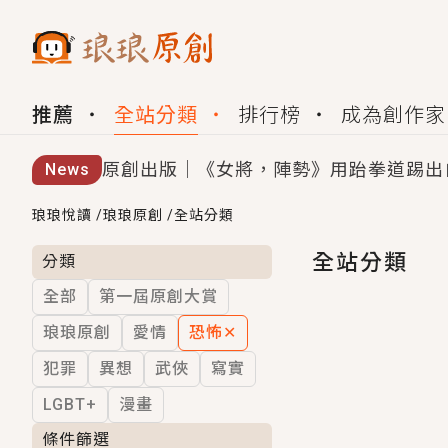
推薦
全站分類
排行榜
成為創作家
原創出版｜《女將，陣勢》用跆拳道踢出
News
創,作家招募｜華文小說創作首選！有機
琅琅悅讀
/
琅琅原創
/
全站分類
小編心動書單｜《離婚你提的，二婚嫁大
全站分類
分類
全部
第一屆原創大賞
GL｜《夏日與檸檬與重疊世界》炎熱的
琅琅原創
愛情
恐怖
✕
BL｜《費洛蒙中毒》救命！特殊費洛蒙體質
犯罪
異想
武俠
寫實
OMG你嚇到我了｜《陰陽鬼店》上班族
LGBT+
漫畫
言情｜《國語推行員》每個人心中都有一
條件篩選