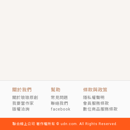
短劇原著｜《離婚後，禁欲大佬爬墻偷吻小孕妻》坊間
傳聞，顧總沒有太太、不需要情人，卻寵愛著他的私人
醫生？！
穿越｜《穿越遠古後成了野人娘子》你好，一起爬山
嗎？被男友推下山，直接穿越到遠古時代的那種......
關於我們
幫助
條款與政策
關於琅琅原創
常見問題
隱私權聲明
我要當作家
聯絡我們
會員服務條款
版權洽詢
facebook
數位商品服務條款
聯合線上公司 著作權所有 © udn.com. All Rights Reserved.