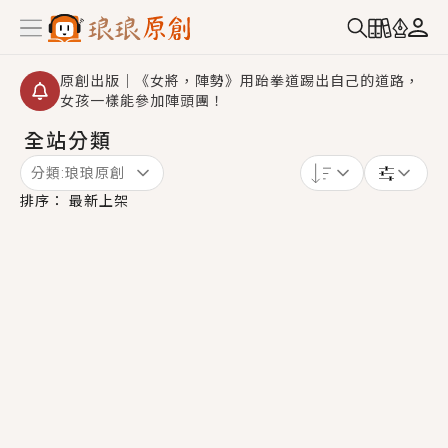
原創出版｜《女將，陣勢》用跆拳道踢出自己的道路，
女孩一樣能參加陣頭團！
全站分類
創,作家招募｜華文小說創作首選！有機會獲得豐富廣宣
資源、專屬服務與獨享福利！
分類:
琅琅原創
小編心動書單｜《離婚你提的，二婚嫁大佬，你哭什
排序：
最新上架
麼？》追妻火葬場！前夫失憶移情別戀，她頭也不回找
新歡，他居然還後悔了？
GL｜《夏日與檸檬與重疊世界》炎熱的夏日、檸檬的香
氣、互相愛慕的兩位少女，今夏最推純愛GL漫畫！
BL｜《費洛蒙中毒》救命！特殊費洛蒙體質世界觀，無
法抗拒的吸引力，已中毒Σ>―(〃°ω°〃)♡→
OMG你嚇到我了｜《陰陽鬼店》上班族買了房子模型，
但現實中買下的竟是屬於他的停屍櫃？！
言情｜《國語推行員》每個人心中都有一個連自己也無
法改變的永恆， 他的一生將不由自主追逐著她……