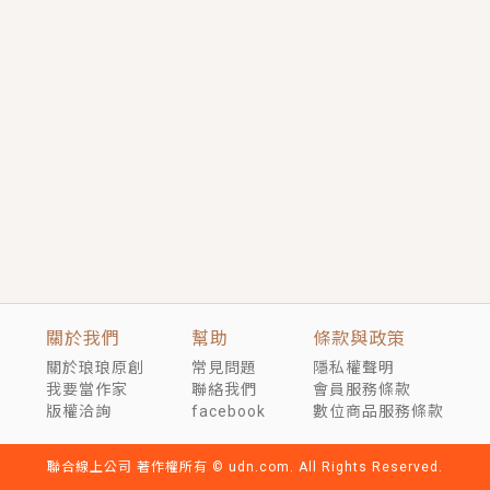
短劇原著｜《離婚後，禁欲大佬爬墻偷吻小孕妻》坊間
傳聞，顧總沒有太太、不需要情人，卻寵愛著他的私人
醫生？！
穿越｜《穿越遠古後成了野人娘子》你好，一起爬山
嗎？被男友推下山，直接穿越到遠古時代的那種......
關於我們
幫助
條款與政策
關於琅琅原創
常見問題
隱私權聲明
我要當作家
聯絡我們
會員服務條款
版權洽詢
facebook
數位商品服務條款
聯合線上公司 著作權所有 © udn.com. All Rights Reserved.