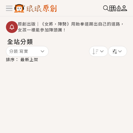
原創出版｜《女將，陣勢》用跆拳道踢出自己的道路，
女孩一樣能參加陣頭團！
全站分類
創,作家招募｜華文小說創作首選！有機會獲得豐富廣宣
資源、專屬服務與獨享福利！
分類:
寫實
小編心動書單｜《離婚你提的，二婚嫁大佬，你哭什
排序：
最新上架
麼？》追妻火葬場！前夫失憶移情別戀，她頭也不回找
新歡，他居然還後悔了？
GL｜《夏日與檸檬與重疊世界》炎熱的夏日、檸檬的香
氣、互相愛慕的兩位少女，今夏最推純愛GL漫畫！
BL｜《費洛蒙中毒》救命！特殊費洛蒙體質世界觀，無
法抗拒的吸引力，已中毒Σ>―(〃°ω°〃)♡→
OMG你嚇到我了｜《陰陽鬼店》上班族買了房子模型，
但現實中買下的竟是屬於他的停屍櫃？！
言情｜《國語推行員》每個人心中都有一個連自己也無
法改變的永恆， 他的一生將不由自主追逐著她……