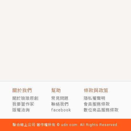
短劇原著｜《離婚後，禁欲大佬爬墻偷吻小孕妻》坊間
傳聞，顧總沒有太太、不需要情人，卻寵愛著他的私人
醫生？！
穿越｜《穿越遠古後成了野人娘子》你好，一起爬山
嗎？被男友推下山，直接穿越到遠古時代的那種......
關於我們
幫助
條款與政策
關於琅琅原創
常見問題
隱私權聲明
我要當作家
聯絡我們
會員服務條款
版權洽詢
facebook
數位商品服務條款
聯合線上公司 著作權所有 © udn.com. All Rights Reserved.