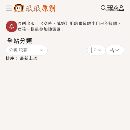
原創出版｜《女將，陣勢》用跆拳道踢出自己的道路，
女孩一樣能參加陣頭團！
全站分類
創,作家招募｜華文小說創作首選！有機會獲得豐富廣宣
資源、專屬服務與獨享福利！
分類:
犯罪
小編心動書單｜《離婚你提的，二婚嫁大佬，你哭什
排序：
最新上架
麼？》追妻火葬場！前夫失憶移情別戀，她頭也不回找
新歡，他居然還後悔了？
GL｜《夏日與檸檬與重疊世界》炎熱的夏日、檸檬的香
氣、互相愛慕的兩位少女，今夏最推純愛GL漫畫！
BL｜《費洛蒙中毒》救命！特殊費洛蒙體質世界觀，無
法抗拒的吸引力，已中毒Σ>―(〃°ω°〃)♡→
OMG你嚇到我了｜《陰陽鬼店》上班族買了房子模型，
但現實中買下的竟是屬於他的停屍櫃？！
言情｜《國語推行員》每個人心中都有一個連自己也無
法改變的永恆， 他的一生將不由自主追逐著她……