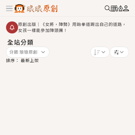
原創出版｜《女將，陣勢》用跆拳道踢出自己的道路，
女孩一樣能參加陣頭團！
全站分類
創,作家招募｜華文小說創作首選！有機會獲得豐富廣宣
資源、專屬服務與獨享福利！
分類:
琅琅原創
小編心動書單｜《離婚你提的，二婚嫁大佬，你哭什
排序：
最新上架
麼？》追妻火葬場！前夫失憶移情別戀，她頭也不回找
新歡，他居然還後悔了？
GL｜《夏日與檸檬與重疊世界》炎熱的夏日、檸檬的香
氣、互相愛慕的兩位少女，今夏最推純愛GL漫畫！
BL｜《費洛蒙中毒》救命！特殊費洛蒙體質世界觀，無
法抗拒的吸引力，已中毒Σ>―(〃°ω°〃)♡→
OMG你嚇到我了｜《陰陽鬼店》上班族買了房子模型，
但現實中買下的竟是屬於他的停屍櫃？！
言情｜《國語推行員》每個人心中都有一個連自己也無
法改變的永恆， 他的一生將不由自主追逐著她……