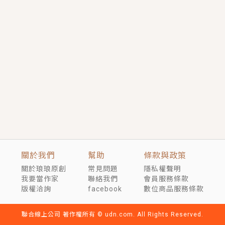
短劇原著｜《離婚後，禁欲大佬爬墻偷吻小孕妻》坊間
傳聞，顧總沒有太太、不需要情人，卻寵愛著他的私人
醫生？！
穿越｜《穿越遠古後成了野人娘子》你好，一起爬山
嗎？被男友推下山，直接穿越到遠古時代的那種......
關於我們
幫助
條款與政策
關於琅琅原創
常見問題
隱私權聲明
我要當作家
聯絡我們
會員服務條款
版權洽詢
facebook
數位商品服務條款
聯合線上公司 著作權所有 © udn.com. All Rights Reserved.