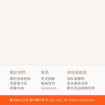
短劇原著｜《離婚後，禁欲大佬爬墻偷吻小孕妻》坊間
傳聞，顧總沒有太太、不需要情人，卻寵愛著他的私人
醫生？！
穿越｜《穿越遠古後成了野人娘子》你好，一起爬山
嗎？被男友推下山，直接穿越到遠古時代的那種......
關於我們
幫助
條款與政策
關於琅琅原創
常見問題
隱私權聲明
我要當作家
聯絡我們
會員服務條款
版權洽詢
facebook
數位商品服務條款
聯合線上公司 著作權所有 © udn.com. All Rights Reserved.