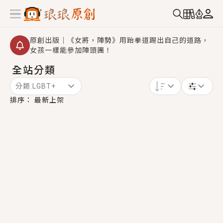
原創出版｜《女將，陣勢》用跆拳道踢出自己的道路，
女孩一樣能參加陣頭團！
全站分類
創,作家招募｜華文小說創作首選！有機會獲得豐富廣宣
資源、專屬服務與獨享福利！
分類:
LGBT+
小編心動書單｜《離婚你提的，二婚嫁大佬，你哭什
排序：
最新上架
麼？》追妻火葬場！前夫失憶移情別戀，她頭也不回找
新歡，他居然還後悔了？
GL｜《夏日與檸檬與重疊世界》炎熱的夏日、檸檬的香
氣、互相愛慕的兩位少女，今夏最推純愛GL漫畫！
BL｜《費洛蒙中毒》救命！特殊費洛蒙體質世界觀，無
法抗拒的吸引力，已中毒Σ>―(〃°ω°〃)♡→
OMG你嚇到我了｜《陰陽鬼店》上班族買了房子模型，
但現實中買下的竟是屬於他的停屍櫃？！
言情｜《國語推行員》每個人心中都有一個連自己也無
法改變的永恆， 他的一生將不由自主追逐著她……