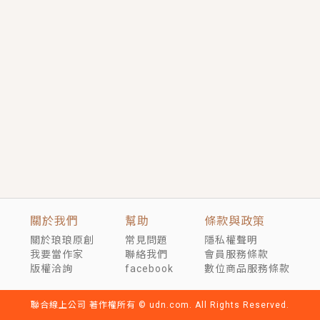
短劇原著｜《離婚後，禁欲大佬爬墻偷吻小孕妻》坊間
傳聞，顧總沒有太太、不需要情人，卻寵愛著他的私人
醫生？！
穿越｜《穿越遠古後成了野人娘子》你好，一起爬山
嗎？被男友推下山，直接穿越到遠古時代的那種......
關於我們
幫助
條款與政策
關於琅琅原創
常見問題
隱私權聲明
我要當作家
聯絡我們
會員服務條款
版權洽詢
facebook
數位商品服務條款
聯合線上公司 著作權所有 © udn.com. All Rights Reserved.