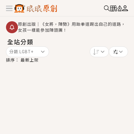
原創出版｜《女將，陣勢》用跆拳道踢出自己的道路，
女孩一樣能參加陣頭團！
全站分類
創,作家招募｜華文小說創作首選！有機會獲得豐富廣宣
資源、專屬服務與獨享福利！
分類:
LGBT+
小編心動書單｜《離婚你提的，二婚嫁大佬，你哭什
排序：
最新上架
麼？》追妻火葬場！前夫失憶移情別戀，她頭也不回找
新歡，他居然還後悔了？
GL｜《夏日與檸檬與重疊世界》炎熱的夏日、檸檬的香
氣、互相愛慕的兩位少女，今夏最推純愛GL漫畫！
BL｜《費洛蒙中毒》救命！特殊費洛蒙體質世界觀，無
法抗拒的吸引力，已中毒Σ>―(〃°ω°〃)♡→
OMG你嚇到我了｜《陰陽鬼店》上班族買了房子模型，
但現實中買下的竟是屬於他的停屍櫃？！
言情｜《國語推行員》每個人心中都有一個連自己也無
法改變的永恆， 他的一生將不由自主追逐著她……