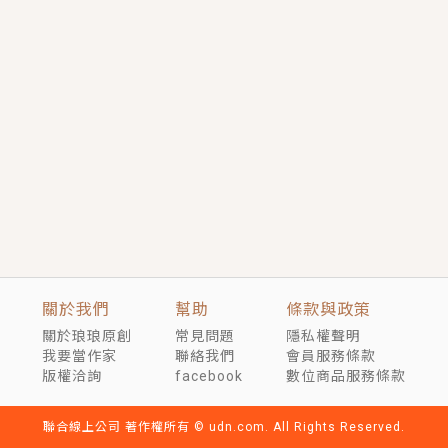
短劇原著｜《離婚後，禁欲大佬爬墻偷吻小孕妻》坊間
傳聞，顧總沒有太太、不需要情人，卻寵愛著他的私人
醫生？！
穿越｜《穿越遠古後成了野人娘子》你好，一起爬山
嗎？被男友推下山，直接穿越到遠古時代的那種......
關於我們
幫助
條款與政策
關於琅琅原創
常見問題
隱私權聲明
我要當作家
聯絡我們
會員服務條款
版權洽詢
facebook
數位商品服務條款
聯合線上公司 著作權所有 © udn.com. All Rights Reserved.