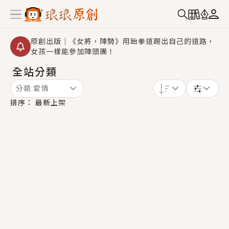
原創出版｜《女將，陣勢》用跆拳道踢出自己的道路，
女孩一樣能參加陣頭團！
全站分類
創,作家招募｜華文小說創作首選！有機會獲得豐富廣宣
資源、專屬服務與獨享福利！
分類:
愛情
小編心動書單｜《離婚你提的，二婚嫁大佬，你哭什
排序：
最新上架
麼？》追妻火葬場！前夫失憶移情別戀，她頭也不回找
新歡，他居然還後悔了？
GL｜《夏日與檸檬與重疊世界》炎熱的夏日、檸檬的香
氣、互相愛慕的兩位少女，今夏最推純愛GL漫畫！
BL｜《費洛蒙中毒》救命！特殊費洛蒙體質世界觀，無
法抗拒的吸引力，已中毒Σ>―(〃°ω°〃)♡→
OMG你嚇到我了｜《陰陽鬼店》上班族買了房子模型，
但現實中買下的竟是屬於他的停屍櫃？！
言情｜《國語推行員》每個人心中都有一個連自己也無
法改變的永恆， 他的一生將不由自主追逐著她……