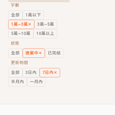
字數
短劇原著｜《離婚後，禁欲大佬爬墻偷吻
全部
1萬以下
穿越｜《穿越遠古後成了野人娘子》你好，
1萬~3萬
✕
3萬~5萬
5萬~10萬
10萬以上
狀態
全部
連載中
✕
已完結
更新時間
全部
3日內
7日內
✕
半月內
一月內