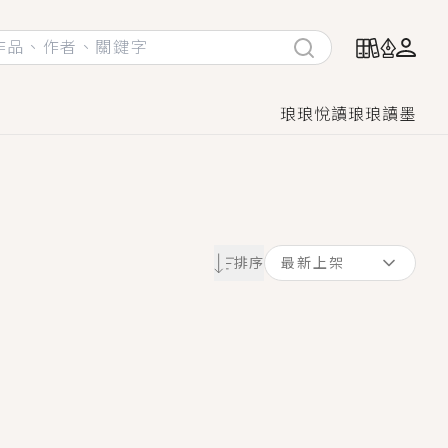
琅琅悅讀
琅琅讀墨
她頭也不回找新歡，他居然還後悔了？
排序
最新上架
GL漫畫！
♡→
！
著她……