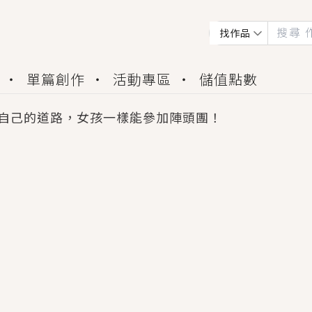
找作品
單篇創作
活動專區
儲值點數
自己的道路，女孩一樣能參加陣頭團！
會獲得豐富廣宣資源、專屬服務與獨享福利！
佬，你哭什麼？》追妻火葬場！前夫失憶移情別戀，
夏日、檸檬的香氣、互相愛慕的兩位少女，今夏最推純愛
世界觀，無法抗拒的吸引力，已中毒Σ>―(〃°ω°〃)
買了房子模型，但現實中買下的竟是屬於他的停屍櫃？
個連自己也無法改變的永恆， 他的一生將不由自主追逐