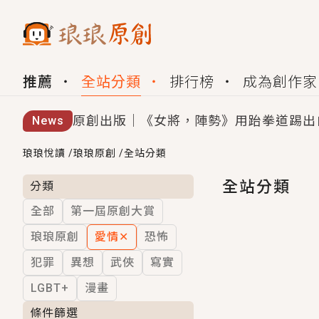
推薦
全站分類
排行榜
成為創作家
原創出版｜《女將，陣勢》用跆拳道踢出
News
創,作家招募｜華文小說創作首選！有機
琅琅悅讀
/
琅琅原創
/
全站分類
小編心動書單｜《離婚你提的，二婚嫁大
全站分類
分類
全部
第一屆原創大賞
GL｜《夏日與檸檬與重疊世界》炎熱的
琅琅原創
愛情
✕
恐怖
BL｜《費洛蒙中毒》救命！特殊費洛蒙體質
犯罪
異想
武俠
寫實
OMG你嚇到我了｜《陰陽鬼店》上班族
LGBT+
漫畫
言情｜《國語推行員》每個人心中都有一
條件篩選