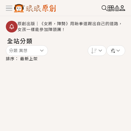
原創出版｜《女將，陣勢》用跆拳道踢出自己的道路，
女孩一樣能參加陣頭團！
全站分類
創,作家招募｜華文小說創作首選！有機會獲得豐富廣宣
資源、專屬服務與獨享福利！
分類:
異想
小編心動書單｜《離婚你提的，二婚嫁大佬，你哭什
排序：
最新上架
麼？》追妻火葬場！前夫失憶移情別戀，她頭也不回找
新歡，他居然還後悔了？
GL｜《夏日與檸檬與重疊世界》炎熱的夏日、檸檬的香
氣、互相愛慕的兩位少女，今夏最推純愛GL漫畫！
BL｜《費洛蒙中毒》救命！特殊費洛蒙體質世界觀，無
法抗拒的吸引力，已中毒Σ>―(〃°ω°〃)♡→
OMG你嚇到我了｜《陰陽鬼店》上班族買了房子模型，
但現實中買下的竟是屬於他的停屍櫃？！
言情｜《國語推行員》每個人心中都有一個連自己也無
法改變的永恆， 他的一生將不由自主追逐著她……