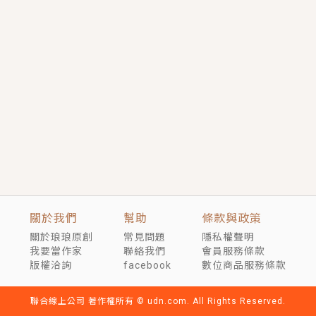
短劇原著｜《離婚後，禁欲大佬爬墻偷吻小孕妻》坊間
傳聞，顧總沒有太太、不需要情人，卻寵愛著他的私人
醫生？！
穿越｜《穿越遠古後成了野人娘子》你好，一起爬山
嗎？被男友推下山，直接穿越到遠古時代的那種......
關於我們
幫助
條款與政策
關於琅琅原創
常見問題
隱私權聲明
我要當作家
聯絡我們
會員服務條款
版權洽詢
facebook
數位商品服務條款
聯合線上公司 著作權所有 © udn.com. All Rights Reserved.