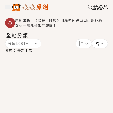
原創出版｜《女將，陣勢》用跆拳道踢出自己的道路，
女孩一樣能參加陣頭團！
全站分類
創,作家招募｜華文小說創作首選！有機會獲得豐富廣宣
資源、專屬服務與獨享福利！
分類:
LGBT+
小編心動書單｜《離婚你提的，二婚嫁大佬，你哭什
排序：
最新上架
麼？》追妻火葬場！前夫失憶移情別戀，她頭也不回找
新歡，他居然還後悔了？
GL｜《夏日與檸檬與重疊世界》炎熱的夏日、檸檬的香
氣、互相愛慕的兩位少女，今夏最推純愛GL漫畫！
BL｜《費洛蒙中毒》救命！特殊費洛蒙體質世界觀，無
法抗拒的吸引力，已中毒Σ>―(〃°ω°〃)♡→
OMG你嚇到我了｜《陰陽鬼店》上班族買了房子模型，
但現實中買下的竟是屬於他的停屍櫃？！
言情｜《國語推行員》每個人心中都有一個連自己也無
法改變的永恆， 他的一生將不由自主追逐著她……