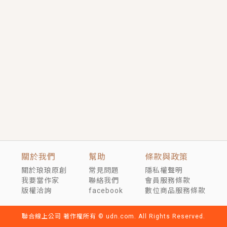
短劇原著｜《離婚後，禁欲大佬爬墻偷吻小孕妻》坊間
傳聞，顧總沒有太太、不需要情人，卻寵愛著他的私人
醫生？！
穿越｜《穿越遠古後成了野人娘子》你好，一起爬山
嗎？被男友推下山，直接穿越到遠古時代的那種......
關於我們
幫助
條款與政策
關於琅琅原創
常見問題
隱私權聲明
我要當作家
聯絡我們
會員服務條款
版權洽詢
facebook
數位商品服務條款
聯合線上公司 著作權所有 © udn.com. All Rights Reserved.