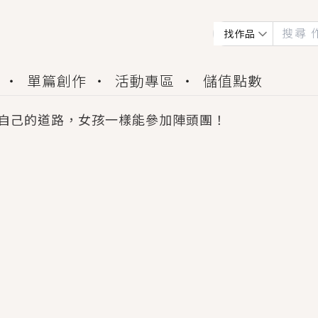
找作品
單篇創作
活動專區
儲值點數
自己的道路，女孩一樣能參加陣頭團！
會獲得豐富廣宣資源、專屬服務與獨享福利！
佬，你哭什麼？》追妻火葬場！前夫失憶移情別戀，
夏日、檸檬的香氣、互相愛慕的兩位少女，今夏最推純愛
世界觀，無法抗拒的吸引力，已中毒Σ>―(〃°ω°〃)
買了房子模型，但現實中買下的竟是屬於他的停屍櫃？
個連自己也無法改變的永恆， 他的一生將不由自主追逐