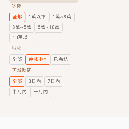
字數
短劇原著｜《離婚後，禁欲大佬爬墻偷吻
全部
1萬以下
1萬~3萬
穿越｜《穿越遠古後成了野人娘子》你好，
3萬~5萬
5萬~10萬
10萬以上
狀態
全部
連載中
✕
已完結
更新時間
全部
3日內
7日內
半月內
一月內