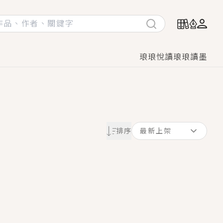
琅琅悅讀
琅琅讀墨
她頭也不回找新歡，他居然還後悔了？
排序
最新上架
GL漫畫！
♡→
！
著她……