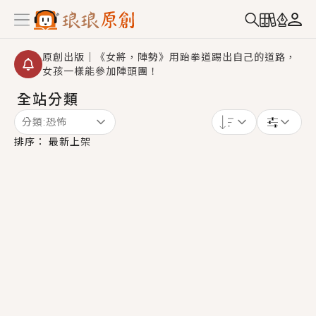
原創出版｜《女將，陣勢》用跆拳道踢出自己的道路，
女孩一樣能參加陣頭團！
全站分類
創,作家招募｜華文小說創作首選！有機會獲得豐富廣宣
資源、專屬服務與獨享福利！
分類:
恐怖
小編心動書單｜《離婚你提的，二婚嫁大佬，你哭什
排序：
最新上架
麼？》追妻火葬場！前夫失憶移情別戀，她頭也不回找
新歡，他居然還後悔了？
GL｜《夏日與檸檬與重疊世界》炎熱的夏日、檸檬的香
氣、互相愛慕的兩位少女，今夏最推純愛GL漫畫！
BL｜《費洛蒙中毒》救命！特殊費洛蒙體質世界觀，無
法抗拒的吸引力，已中毒Σ>―(〃°ω°〃)♡→
OMG你嚇到我了｜《陰陽鬼店》上班族買了房子模型，
但現實中買下的竟是屬於他的停屍櫃？！
言情｜《國語推行員》每個人心中都有一個連自己也無
法改變的永恆， 他的一生將不由自主追逐著她……