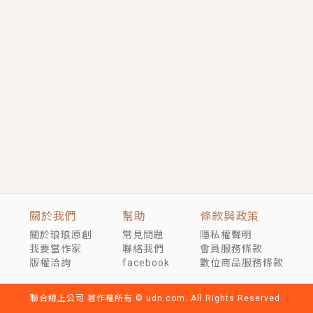
短劇原著｜《離婚後，禁欲大佬爬墻偷吻小孕妻》坊間
傳聞，顧總沒有太太、不需要情人，卻寵愛著他的私人
醫生？！
穿越｜《穿越遠古後成了野人娘子》你好，一起爬山
嗎？被男友推下山，直接穿越到遠古時代的那種......
關於我們
幫助
條款與政策
關於琅琅原創
常見問題
隱私權聲明
我要當作家
聯絡我們
會員服務條款
版權洽詢
facebook
數位商品服務條款
聯合線上公司 著作權所有 © udn.com. All Rights Reserved.