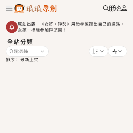
原創出版｜《女將，陣勢》用跆拳道踢出自己的道路，
女孩一樣能參加陣頭團！
全站分類
創,作家招募｜華文小說創作首選！有機會獲得豐富廣宣
資源、專屬服務與獨享福利！
分類:
恐怖
小編心動書單｜《離婚你提的，二婚嫁大佬，你哭什
排序：
最新上架
麼？》追妻火葬場！前夫失憶移情別戀，她頭也不回找
新歡，他居然還後悔了？
GL｜《夏日與檸檬與重疊世界》炎熱的夏日、檸檬的香
氣、互相愛慕的兩位少女，今夏最推純愛GL漫畫！
BL｜《費洛蒙中毒》救命！特殊費洛蒙體質世界觀，無
法抗拒的吸引力，已中毒Σ>―(〃°ω°〃)♡→
OMG你嚇到我了｜《陰陽鬼店》上班族買了房子模型，
但現實中買下的竟是屬於他的停屍櫃？！
言情｜《國語推行員》每個人心中都有一個連自己也無
法改變的永恆， 他的一生將不由自主追逐著她……