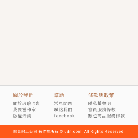
短劇原著｜《離婚後，禁欲大佬爬墻偷吻小孕妻》坊間
傳聞，顧總沒有太太、不需要情人，卻寵愛著他的私人
醫生？！
穿越｜《穿越遠古後成了野人娘子》你好，一起爬山
嗎？被男友推下山，直接穿越到遠古時代的那種......
關於我們
幫助
條款與政策
關於琅琅原創
常見問題
隱私權聲明
我要當作家
聯絡我們
會員服務條款
版權洽詢
facebook
數位商品服務條款
聯合線上公司 著作權所有 © udn.com. All Rights Reserved.