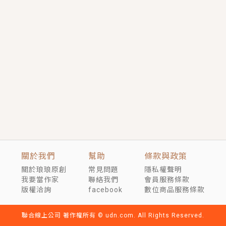
短劇原著｜《離婚後，禁欲大佬爬墻偷吻小孕妻》坊間
傳聞，顧總沒有太太、不需要情人，卻寵愛著他的私人
醫生？！
穿越｜《穿越遠古後成了野人娘子》你好，一起爬山
嗎？被男友推下山，直接穿越到遠古時代的那種......
關於我們
幫助
條款與政策
關於琅琅原創
常見問題
隱私權聲明
我要當作家
聯絡我們
會員服務條款
版權洽詢
facebook
數位商品服務條款
聯合線上公司 著作權所有 © udn.com. All Rights Reserved.