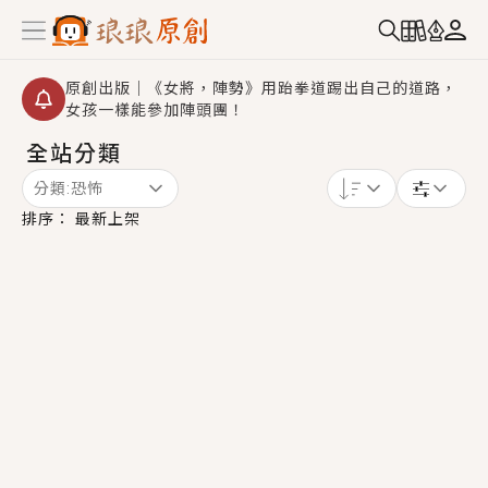
原創出版｜《女將，陣勢》用跆拳道踢出自己的道路，
女孩一樣能參加陣頭團！
全站分類
創,作家招募｜華文小說創作首選！有機會獲得豐富廣宣
資源、專屬服務與獨享福利！
分類:
恐怖
小編心動書單｜《離婚你提的，二婚嫁大佬，你哭什
排序：
最新上架
麼？》追妻火葬場！前夫失憶移情別戀，她頭也不回找
新歡，他居然還後悔了？
GL｜《夏日與檸檬與重疊世界》炎熱的夏日、檸檬的香
氣、互相愛慕的兩位少女，今夏最推純愛GL漫畫！
BL｜《費洛蒙中毒》救命！特殊費洛蒙體質世界觀，無
法抗拒的吸引力，已中毒Σ>―(〃°ω°〃)♡→
OMG你嚇到我了｜《陰陽鬼店》上班族買了房子模型，
但現實中買下的竟是屬於他的停屍櫃？！
言情｜《國語推行員》每個人心中都有一個連自己也無
法改變的永恆， 他的一生將不由自主追逐著她……