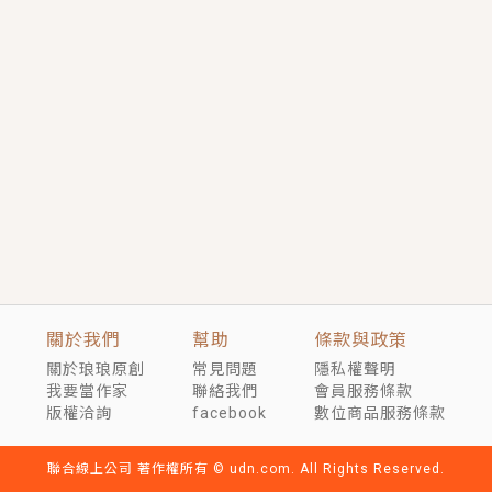
短劇原著｜《離婚後，禁欲大佬爬墻偷吻小孕妻》坊間
傳聞，顧總沒有太太、不需要情人，卻寵愛著他的私人
醫生？！
穿越｜《穿越遠古後成了野人娘子》你好，一起爬山
嗎？被男友推下山，直接穿越到遠古時代的那種......
關於我們
幫助
條款與政策
關於琅琅原創
常見問題
隱私權聲明
我要當作家
聯絡我們
會員服務條款
版權洽詢
facebook
數位商品服務條款
聯合線上公司 著作權所有 © udn.com. All Rights Reserved.