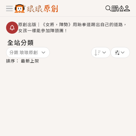
原創出版｜《女將，陣勢》用跆拳道踢出自己的道路，
女孩一樣能參加陣頭團！
全站分類
創,作家招募｜華文小說創作首選！有機會獲得豐富廣宣
資源、專屬服務與獨享福利！
分類:
琅琅原創
小編心動書單｜《離婚你提的，二婚嫁大佬，你哭什
排序：
最新上架
麼？》追妻火葬場！前夫失憶移情別戀，她頭也不回找
新歡，他居然還後悔了？
GL｜《夏日與檸檬與重疊世界》炎熱的夏日、檸檬的香
氣、互相愛慕的兩位少女，今夏最推純愛GL漫畫！
BL｜《費洛蒙中毒》救命！特殊費洛蒙體質世界觀，無
法抗拒的吸引力，已中毒Σ>―(〃°ω°〃)♡→
OMG你嚇到我了｜《陰陽鬼店》上班族買了房子模型，
但現實中買下的竟是屬於他的停屍櫃？！
言情｜《國語推行員》每個人心中都有一個連自己也無
法改變的永恆， 他的一生將不由自主追逐著她……