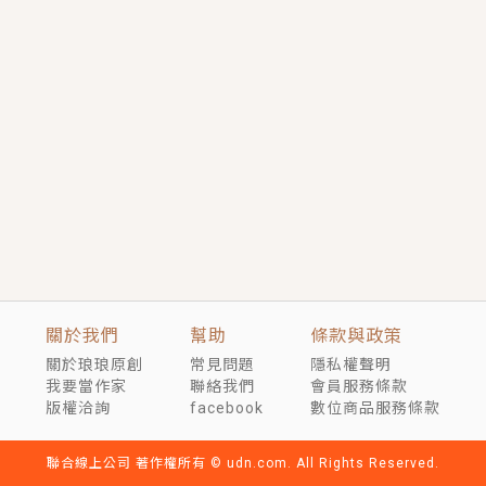
短劇原著｜《離婚後，禁欲大佬爬墻偷吻小孕妻》坊間
傳聞，顧總沒有太太、不需要情人，卻寵愛著他的私人
醫生？！
穿越｜《穿越遠古後成了野人娘子》你好，一起爬山
嗎？被男友推下山，直接穿越到遠古時代的那種......
關於我們
幫助
條款與政策
關於琅琅原創
常見問題
隱私權聲明
我要當作家
聯絡我們
會員服務條款
版權洽詢
facebook
數位商品服務條款
聯合線上公司 著作權所有 © udn.com. All Rights Reserved.