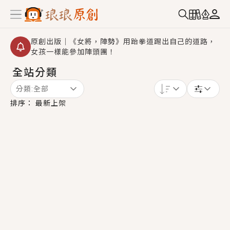
原創出版｜《女將，陣勢》用跆拳道踢出自己的道路，
女孩一樣能參加陣頭團！
全站分類
創,作家招募｜華文小說創作首選！有機會獲得豐富廣宣
資源、專屬服務與獨享福利！
分類:
全部
小編心動書單｜《離婚你提的，二婚嫁大佬，你哭什
排序：
最新上架
麼？》追妻火葬場！前夫失憶移情別戀，她頭也不回找
新歡，他居然還後悔了？
GL｜《夏日與檸檬與重疊世界》炎熱的夏日、檸檬的香
氣、互相愛慕的兩位少女，今夏最推純愛GL漫畫！
BL｜《費洛蒙中毒》救命！特殊費洛蒙體質世界觀，無
法抗拒的吸引力，已中毒Σ>―(〃°ω°〃)♡→
OMG你嚇到我了｜《陰陽鬼店》上班族買了房子模型，
但現實中買下的竟是屬於他的停屍櫃？！
言情｜《國語推行員》每個人心中都有一個連自己也無
法改變的永恆， 他的一生將不由自主追逐著她……