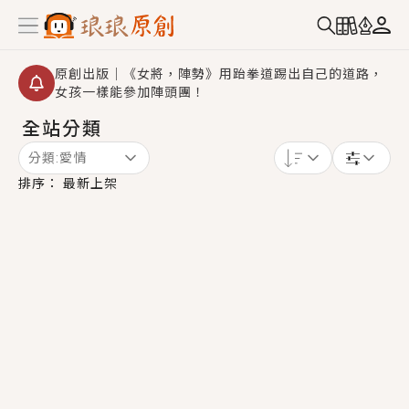
原創出版｜《女將，陣勢》用跆拳道踢出自己的道路，
女孩一樣能參加陣頭團！
全站分類
創,作家招募｜華文小說創作首選！有機會獲得豐富廣宣
資源、專屬服務與獨享福利！
分類:
愛情
小編心動書單｜《離婚你提的，二婚嫁大佬，你哭什
排序：
最新上架
麼？》追妻火葬場！前夫失憶移情別戀，她頭也不回找
新歡，他居然還後悔了？
GL｜《夏日與檸檬與重疊世界》炎熱的夏日、檸檬的香
氣、互相愛慕的兩位少女，今夏最推純愛GL漫畫！
BL｜《費洛蒙中毒》救命！特殊費洛蒙體質世界觀，無
法抗拒的吸引力，已中毒Σ>―(〃°ω°〃)♡→
OMG你嚇到我了｜《陰陽鬼店》上班族買了房子模型，
但現實中買下的竟是屬於他的停屍櫃？！
言情｜《國語推行員》每個人心中都有一個連自己也無
法改變的永恆， 他的一生將不由自主追逐著她……