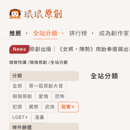
推薦
全站分類
排行榜
成為創作家
原創出版｜《女將，陣勢》用跆拳道踢出
News
創,作家招募｜華文小說創作首選！有機
琅琅悅讀
/
琅琅原創
/
全站分類
小編心動書單｜《離婚你提的，二婚嫁大
全站分類
分類
全部
第一屆原創大賞
GL｜《夏日與檸檬與重疊世界》炎熱的
琅琅原創
愛情
恐怖
BL｜《費洛蒙中毒》救命！特殊費洛蒙體質
犯罪
異想
武俠
寫實
✕
OMG你嚇到我了｜《陰陽鬼店》上班族
LGBT+
漫畫
言情｜《國語推行員》每個人心中都有一
條件篩選