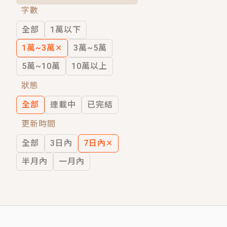
字數
短劇原著｜《離婚後，禁欲大佬爬墻偷吻
全部
1萬以下
穿越｜《穿越遠古後成了野人娘子》你好，
1萬~3萬
✕
3萬~5萬
5萬~10萬
10萬以上
狀態
全部
連載中
已完結
更新時間
全部
3日內
7日內
✕
半月內
一月內