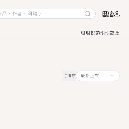
琅琅悅讀
琅琅讀墨
她頭也不回找新歡，他居然還後悔了？
排序
最新上架
GL漫畫！
♡→
！
著她……