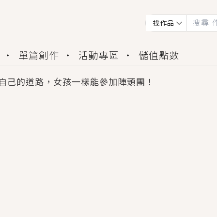
找作品
單篇創作
活動專區
儲值點數
自己的道路，女孩一樣能參加陣頭團！
會獲得豐富廣宣資源、專屬服務與獨享福利！
佬，你哭什麼？》追妻火葬場！前夫失憶移情別戀，
夏日、檸檬的香氣、互相愛慕的兩位少女，今夏最推純愛
世界觀，無法抗拒的吸引力，已中毒Σ>―(〃°ω°〃)
買了房子模型，但現實中買下的竟是屬於他的停屍櫃？
個連自己也無法改變的永恆， 他的一生將不由自主追逐