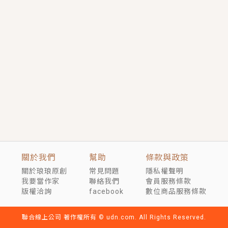
短劇原著｜《離婚後，禁欲大佬爬墻偷吻小孕妻》坊間
傳聞，顧總沒有太太、不需要情人，卻寵愛著他的私人
醫生？！
穿越｜《穿越遠古後成了野人娘子》你好，一起爬山
嗎？被男友推下山，直接穿越到遠古時代的那種......
關於我們
幫助
條款與政策
關於琅琅原創
常見問題
隱私權聲明
我要當作家
聯絡我們
會員服務條款
版權洽詢
facebook
數位商品服務條款
聯合線上公司 著作權所有 © udn.com. All Rights Reserved.