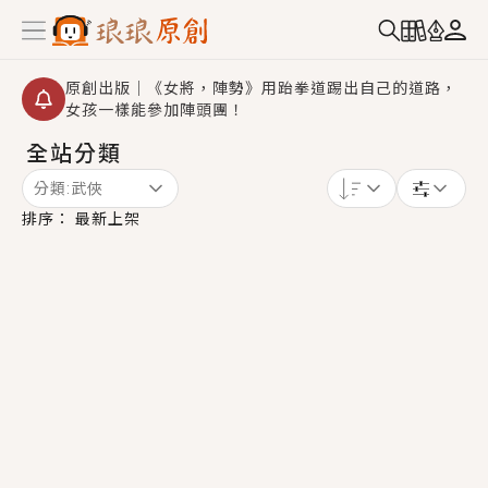
原創出版｜《女將，陣勢》用跆拳道踢出自己的道路，
女孩一樣能參加陣頭團！
全站分類
創,作家招募｜華文小說創作首選！有機會獲得豐富廣宣
資源、專屬服務與獨享福利！
分類:
武俠
小編心動書單｜《離婚你提的，二婚嫁大佬，你哭什
排序：
最新上架
麼？》追妻火葬場！前夫失憶移情別戀，她頭也不回找
新歡，他居然還後悔了？
GL｜《夏日與檸檬與重疊世界》炎熱的夏日、檸檬的香
氣、互相愛慕的兩位少女，今夏最推純愛GL漫畫！
BL｜《費洛蒙中毒》救命！特殊費洛蒙體質世界觀，無
法抗拒的吸引力，已中毒Σ>―(〃°ω°〃)♡→
OMG你嚇到我了｜《陰陽鬼店》上班族買了房子模型，
但現實中買下的竟是屬於他的停屍櫃？！
言情｜《國語推行員》每個人心中都有一個連自己也無
法改變的永恆， 他的一生將不由自主追逐著她……