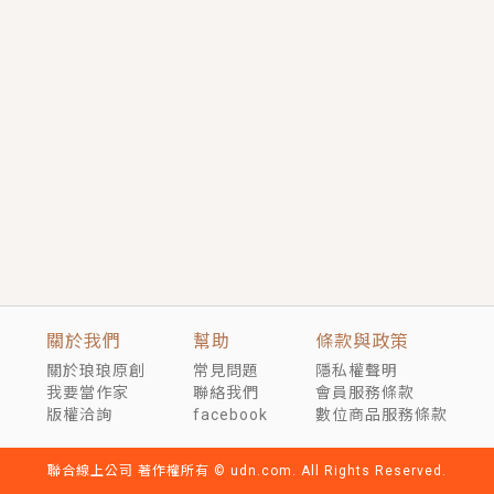
短劇原著｜《離婚後，禁欲大佬爬墻偷吻小孕妻》坊間
傳聞，顧總沒有太太、不需要情人，卻寵愛著他的私人
醫生？！
穿越｜《穿越遠古後成了野人娘子》你好，一起爬山
嗎？被男友推下山，直接穿越到遠古時代的那種......
關於我們
幫助
條款與政策
關於琅琅原創
常見問題
隱私權聲明
我要當作家
聯絡我們
會員服務條款
版權洽詢
facebook
數位商品服務條款
聯合線上公司 著作權所有 © udn.com. All Rights Reserved.