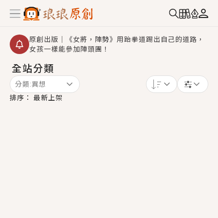
原創出版｜《女將，陣勢》用跆拳道踢出自己的道路，
女孩一樣能參加陣頭團！
全站分類
創,作家招募｜華文小說創作首選！有機會獲得豐富廣宣
資源、專屬服務與獨享福利！
分類:
異想
小編心動書單｜《離婚你提的，二婚嫁大佬，你哭什
排序：
最新上架
麼？》追妻火葬場！前夫失憶移情別戀，她頭也不回找
新歡，他居然還後悔了？
GL｜《夏日與檸檬與重疊世界》炎熱的夏日、檸檬的香
氣、互相愛慕的兩位少女，今夏最推純愛GL漫畫！
BL｜《費洛蒙中毒》救命！特殊費洛蒙體質世界觀，無
法抗拒的吸引力，已中毒Σ>―(〃°ω°〃)♡→
OMG你嚇到我了｜《陰陽鬼店》上班族買了房子模型，
但現實中買下的竟是屬於他的停屍櫃？！
言情｜《國語推行員》每個人心中都有一個連自己也無
法改變的永恆， 他的一生將不由自主追逐著她……