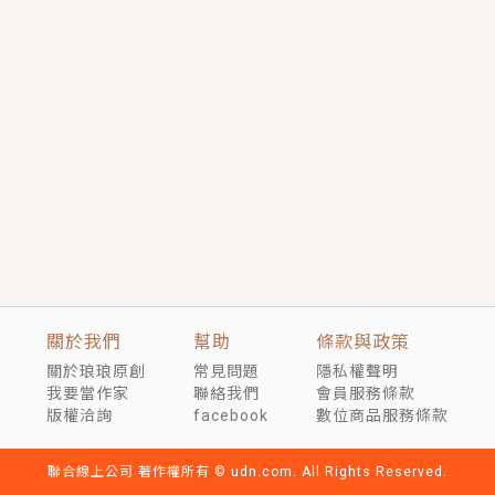
短劇原著｜《離婚後，禁欲大佬爬墻偷吻小孕妻》坊間
傳聞，顧總沒有太太、不需要情人，卻寵愛著他的私人
醫生？！
穿越｜《穿越遠古後成了野人娘子》你好，一起爬山
嗎？被男友推下山，直接穿越到遠古時代的那種......
關於我們
幫助
條款與政策
關於琅琅原創
常見問題
隱私權聲明
我要當作家
聯絡我們
會員服務條款
版權洽詢
facebook
數位商品服務條款
聯合線上公司 著作權所有 © udn.com. All Rights Reserved.