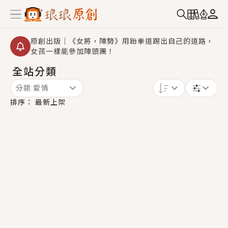
原創出版｜《女將，陣勢》用跆拳道踢出自己的道路，
女孩一樣能參加陣頭團！
全站分類
創,作家招募｜華文小說創作首選！有機會獲得豐富廣宣
資源、專屬服務與獨享福利！
分類:
愛情
小編心動書單｜《離婚你提的，二婚嫁大佬，你哭什
排序：
最新上架
麼？》追妻火葬場！前夫失憶移情別戀，她頭也不回找
新歡，他居然還後悔了？
GL｜《夏日與檸檬與重疊世界》炎熱的夏日、檸檬的香
氣、互相愛慕的兩位少女，今夏最推純愛GL漫畫！
BL｜《費洛蒙中毒》救命！特殊費洛蒙體質世界觀，無
法抗拒的吸引力，已中毒Σ>―(〃°ω°〃)♡→
OMG你嚇到我了｜《陰陽鬼店》上班族買了房子模型，
但現實中買下的竟是屬於他的停屍櫃？！
言情｜《國語推行員》每個人心中都有一個連自己也無
法改變的永恆， 他的一生將不由自主追逐著她……