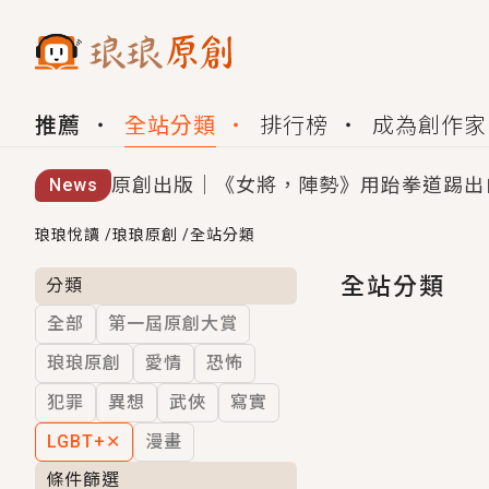
推薦
全站分類
排行榜
成為創作家
原創出版｜《女將，陣勢》用跆拳道踢出
News
創,作家招募｜華文小說創作首選！有機
琅琅悅讀
/
琅琅原創
/
全站分類
小編心動書單｜《離婚你提的，二婚嫁大
全站分類
分類
全部
第一屆原創大賞
GL｜《夏日與檸檬與重疊世界》炎熱的
琅琅原創
愛情
恐怖
BL｜《費洛蒙中毒》救命！特殊費洛蒙體質
犯罪
異想
武俠
寫實
OMG你嚇到我了｜《陰陽鬼店》上班族
LGBT+
✕
漫畫
言情｜《國語推行員》每個人心中都有一
條件篩選