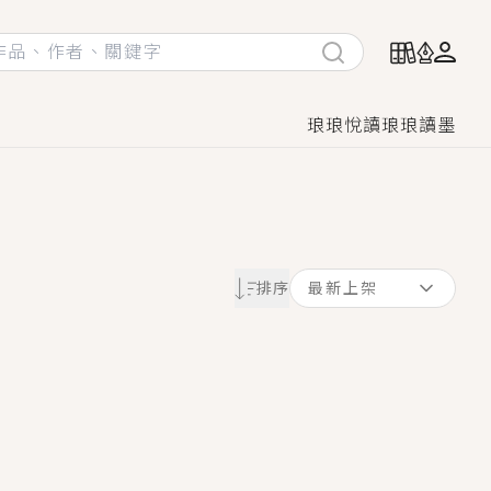
琅琅悅讀
琅琅讀墨
她頭也不回找新歡，他居然還後悔了？
排序
最新上架
GL漫畫！
♡→
！
著她……