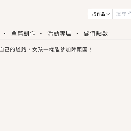
找作品
單篇創作
活動專區
儲值點數
自己的道路，女孩一樣能參加陣頭團！
會獲得豐富廣宣資源、專屬服務與獨享福利！
佬，你哭什麼？》追妻火葬場！前夫失憶移情別戀，
夏日、檸檬的香氣、互相愛慕的兩位少女，今夏最推純愛
世界觀，無法抗拒的吸引力，已中毒Σ>―(〃°ω°〃)
買了房子模型，但現實中買下的竟是屬於他的停屍櫃？
個連自己也無法改變的永恆， 他的一生將不由自主追逐