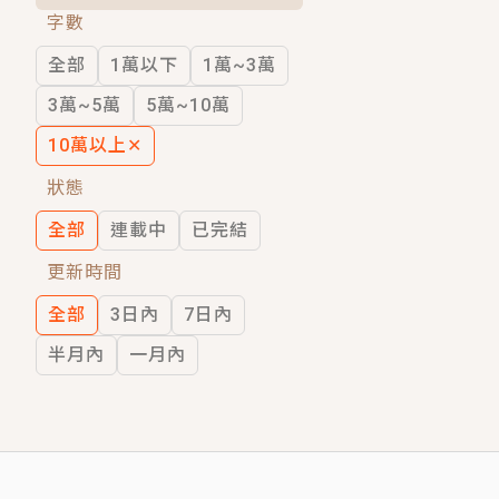
字數
短劇原著｜《離婚後，禁欲大佬爬墻偷吻
全部
1萬以下
1萬~3萬
穿越｜《穿越遠古後成了野人娘子》你好，
3萬~5萬
5萬~10萬
10萬以上
✕
狀態
全部
連載中
已完結
更新時間
全部
3日內
7日內
半月內
一月內