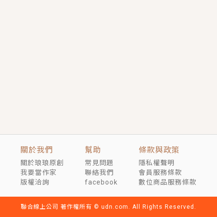
短劇原著｜《離婚後，禁欲大佬爬墻偷吻小孕妻》坊間
傳聞，顧總沒有太太、不需要情人，卻寵愛著他的私人
醫生？！
穿越｜《穿越遠古後成了野人娘子》你好，一起爬山
嗎？被男友推下山，直接穿越到遠古時代的那種......
關於我們
幫助
條款與政策
關於琅琅原創
常見問題
隱私權聲明
我要當作家
聯絡我們
會員服務條款
版權洽詢
facebook
數位商品服務條款
聯合線上公司 著作權所有 © udn.com. All Rights Reserved.