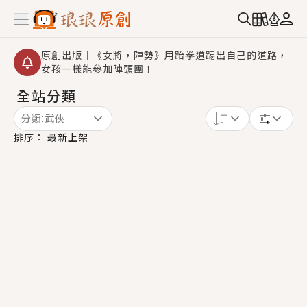
原創出版｜《女將，陣勢》用跆拳道踢出自己的道路，
女孩一樣能參加陣頭團！
全站分類
創,作家招募｜華文小說創作首選！有機會獲得豐富廣宣
資源、專屬服務與獨享福利！
分類:
武俠
小編心動書單｜《離婚你提的，二婚嫁大佬，你哭什
排序：
最新上架
麼？》追妻火葬場！前夫失憶移情別戀，她頭也不回找
新歡，他居然還後悔了？
GL｜《夏日與檸檬與重疊世界》炎熱的夏日、檸檬的香
氣、互相愛慕的兩位少女，今夏最推純愛GL漫畫！
BL｜《費洛蒙中毒》救命！特殊費洛蒙體質世界觀，無
法抗拒的吸引力，已中毒Σ>―(〃°ω°〃)♡→
OMG你嚇到我了｜《陰陽鬼店》上班族買了房子模型，
但現實中買下的竟是屬於他的停屍櫃？！
言情｜《國語推行員》每個人心中都有一個連自己也無
法改變的永恆， 他的一生將不由自主追逐著她……