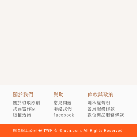
短劇原著｜《離婚後，禁欲大佬爬墻偷吻小孕妻》坊間
傳聞，顧總沒有太太、不需要情人，卻寵愛著他的私人
醫生？！
穿越｜《穿越遠古後成了野人娘子》你好，一起爬山
嗎？被男友推下山，直接穿越到遠古時代的那種......
關於我們
幫助
條款與政策
關於琅琅原創
常見問題
隱私權聲明
我要當作家
聯絡我們
會員服務條款
版權洽詢
facebook
數位商品服務條款
聯合線上公司 著作權所有 © udn.com. All Rights Reserved.