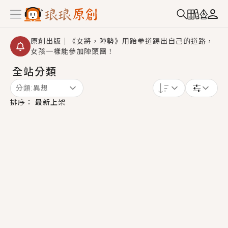
原創出版｜《女將，陣勢》用跆拳道踢出自己的道路，
女孩一樣能參加陣頭團！
全站分類
創,作家招募｜華文小說創作首選！有機會獲得豐富廣宣
資源、專屬服務與獨享福利！
分類:
異想
小編心動書單｜《離婚你提的，二婚嫁大佬，你哭什
排序：
最新上架
麼？》追妻火葬場！前夫失憶移情別戀，她頭也不回找
新歡，他居然還後悔了？
GL｜《夏日與檸檬與重疊世界》炎熱的夏日、檸檬的香
氣、互相愛慕的兩位少女，今夏最推純愛GL漫畫！
BL｜《費洛蒙中毒》救命！特殊費洛蒙體質世界觀，無
法抗拒的吸引力，已中毒Σ>―(〃°ω°〃)♡→
OMG你嚇到我了｜《陰陽鬼店》上班族買了房子模型，
但現實中買下的竟是屬於他的停屍櫃？！
言情｜《國語推行員》每個人心中都有一個連自己也無
法改變的永恆， 他的一生將不由自主追逐著她……