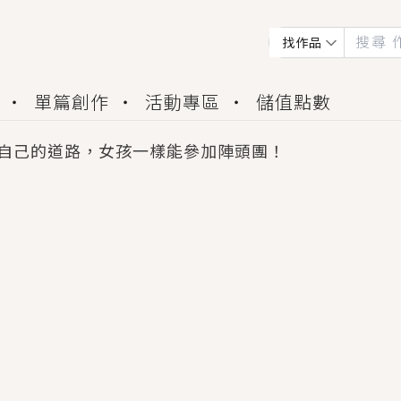
找作品
單篇創作
活動專區
儲值點數
自己的道路，女孩一樣能參加陣頭團！
會獲得豐富廣宣資源、專屬服務與獨享福利！
佬，你哭什麼？》追妻火葬場！前夫失憶移情別戀，
夏日、檸檬的香氣、互相愛慕的兩位少女，今夏最推純愛
世界觀，無法抗拒的吸引力，已中毒Σ>―(〃°ω°〃)
買了房子模型，但現實中買下的竟是屬於他的停屍櫃？
個連自己也無法改變的永恆， 他的一生將不由自主追逐