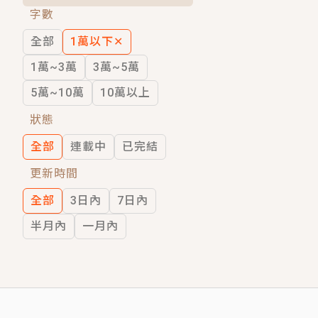
字數
短劇原著｜《離婚後，禁欲大佬爬墻偷吻
全部
1萬以下
✕
穿越｜《穿越遠古後成了野人娘子》你好，
1萬~3萬
3萬~5萬
5萬~10萬
10萬以上
狀態
全部
連載中
已完結
更新時間
全部
3日內
7日內
半月內
一月內