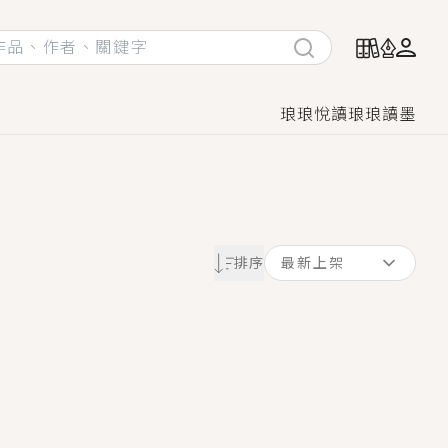
琅琅悅讀
琅琅讀墨
她頭也不回找新歡，他居然還後悔了？
排序
最新上架
GL漫畫！
♡→
！
著她……