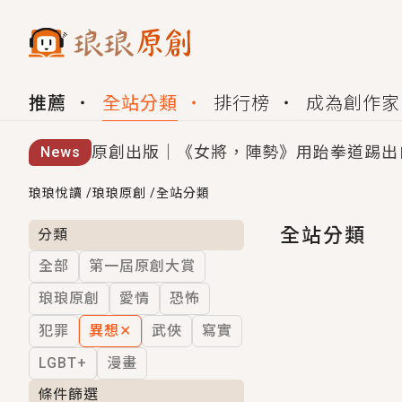
推薦
全站分類
排行榜
成為創作家
原創出版｜《女將，陣勢》用跆拳道踢出
News
創,作家招募｜華文小說創作首選！有機
琅琅悅讀
/
琅琅原創
/
全站分類
小編心動書單｜《離婚你提的，二婚嫁大
全站分類
分類
全部
第一屆原創大賞
GL｜《夏日與檸檬與重疊世界》炎熱的
琅琅原創
愛情
恐怖
BL｜《費洛蒙中毒》救命！特殊費洛蒙體質
犯罪
異想
✕
武俠
寫實
OMG你嚇到我了｜《陰陽鬼店》上班族
LGBT+
漫畫
言情｜《國語推行員》每個人心中都有一
條件篩選