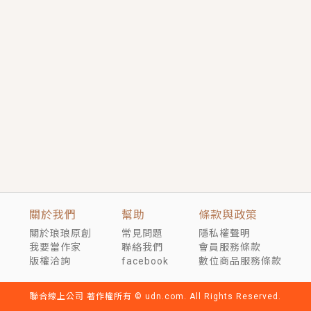
短劇原著｜《離婚後，禁欲大佬爬墻偷吻小孕妻》坊間
傳聞，顧總沒有太太、不需要情人，卻寵愛著他的私人
醫生？！
穿越｜《穿越遠古後成了野人娘子》你好，一起爬山
嗎？被男友推下山，直接穿越到遠古時代的那種......
關於我們
幫助
條款與政策
關於琅琅原創
常見問題
隱私權聲明
我要當作家
聯絡我們
會員服務條款
版權洽詢
facebook
數位商品服務條款
聯合線上公司 著作權所有 © udn.com. All Rights Reserved.