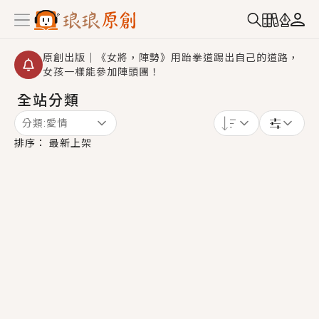
原創出版｜《女將，陣勢》用跆拳道踢出自己的道路，
女孩一樣能參加陣頭團！
全站分類
創,作家招募｜華文小說創作首選！有機會獲得豐富廣宣
資源、專屬服務與獨享福利！
分類:
愛情
小編心動書單｜《離婚你提的，二婚嫁大佬，你哭什
排序：
最新上架
麼？》追妻火葬場！前夫失憶移情別戀，她頭也不回找
新歡，他居然還後悔了？
GL｜《夏日與檸檬與重疊世界》炎熱的夏日、檸檬的香
氣、互相愛慕的兩位少女，今夏最推純愛GL漫畫！
BL｜《費洛蒙中毒》救命！特殊費洛蒙體質世界觀，無
法抗拒的吸引力，已中毒Σ>―(〃°ω°〃)♡→
OMG你嚇到我了｜《陰陽鬼店》上班族買了房子模型，
但現實中買下的竟是屬於他的停屍櫃？！
言情｜《國語推行員》每個人心中都有一個連自己也無
法改變的永恆， 他的一生將不由自主追逐著她……