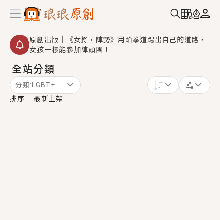
原創出版｜《女將，陣勢》用跆拳道踢出自己的道路，
女孩一樣能參加陣頭團！
全站分類
創,作家招募｜華文小說創作首選！有機會獲得豐富廣宣
資源、專屬服務與獨享福利！
分類:
LGBT+
小編心動書單｜《離婚你提的，二婚嫁大佬，你哭什
排序：
最新上架
麼？》追妻火葬場！前夫失憶移情別戀，她頭也不回找
新歡，他居然還後悔了？
GL｜《夏日與檸檬與重疊世界》炎熱的夏日、檸檬的香
氣、互相愛慕的兩位少女，今夏最推純愛GL漫畫！
BL｜《費洛蒙中毒》救命！特殊費洛蒙體質世界觀，無
法抗拒的吸引力，已中毒Σ>―(〃°ω°〃)♡→
OMG你嚇到我了｜《陰陽鬼店》上班族買了房子模型，
但現實中買下的竟是屬於他的停屍櫃？！
言情｜《國語推行員》每個人心中都有一個連自己也無
法改變的永恆， 他的一生將不由自主追逐著她……