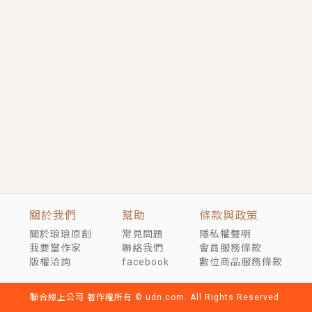
短劇原著｜《離婚後，禁欲大佬爬墻偷吻小孕妻》坊間
傳聞，顧總沒有太太、不需要情人，卻寵愛著他的私人
醫生？！
穿越｜《穿越遠古後成了野人娘子》你好，一起爬山
嗎？被男友推下山，直接穿越到遠古時代的那種......
關於我們
幫助
條款與政策
關於琅琅原創
常見問題
隱私權聲明
我要當作家
聯絡我們
會員服務條款
版權洽詢
facebook
數位商品服務條款
聯合線上公司 著作權所有 © udn.com. All Rights Reserved.