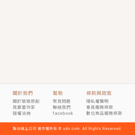
短劇原著｜《離婚後，禁欲大佬爬墻偷吻小孕妻》坊間
傳聞，顧總沒有太太、不需要情人，卻寵愛著他的私人
醫生？！
穿越｜《穿越遠古後成了野人娘子》你好，一起爬山
嗎？被男友推下山，直接穿越到遠古時代的那種......
關於我們
幫助
條款與政策
關於琅琅原創
常見問題
隱私權聲明
我要當作家
聯絡我們
會員服務條款
版權洽詢
facebook
數位商品服務條款
聯合線上公司 著作權所有 © udn.com. All Rights Reserved.