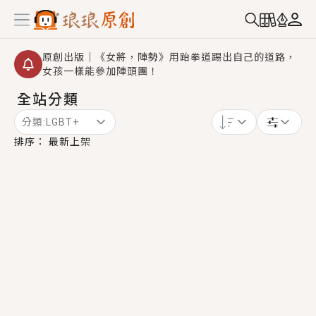
原創出版｜《女將，陣勢》用跆拳道踢出自己的道路，
女孩一樣能參加陣頭團！
全站分類
創,作家招募｜華文小說創作首選！有機會獲得豐富廣宣
資源、專屬服務與獨享福利！
分類:
LGBT+
小編心動書單｜《離婚你提的，二婚嫁大佬，你哭什
排序：
最新上架
麼？》追妻火葬場！前夫失憶移情別戀，她頭也不回找
新歡，他居然還後悔了？
GL｜《夏日與檸檬與重疊世界》炎熱的夏日、檸檬的香
氣、互相愛慕的兩位少女，今夏最推純愛GL漫畫！
BL｜《費洛蒙中毒》救命！特殊費洛蒙體質世界觀，無
法抗拒的吸引力，已中毒Σ>―(〃°ω°〃)♡→
OMG你嚇到我了｜《陰陽鬼店》上班族買了房子模型，
但現實中買下的竟是屬於他的停屍櫃？！
言情｜《國語推行員》每個人心中都有一個連自己也無
法改變的永恆， 他的一生將不由自主追逐著她……