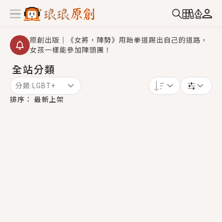
原創出版｜《女將，陣勢》用跆拳道踢出自己的道路，
女孩一樣能參加陣頭團！
全站分類
創,作家招募｜華文小說創作首選！有機會獲得豐富廣宣
資源、專屬服務與獨享福利！
分類:
LGBT+
小編心動書單｜《離婚你提的，二婚嫁大佬，你哭什
排序：
最新上架
麼？》追妻火葬場！前夫失憶移情別戀，她頭也不回找
新歡，他居然還後悔了？
GL｜《夏日與檸檬與重疊世界》炎熱的夏日、檸檬的香
氣、互相愛慕的兩位少女，今夏最推純愛GL漫畫！
BL｜《費洛蒙中毒》救命！特殊費洛蒙體質世界觀，無
法抗拒的吸引力，已中毒Σ>―(〃°ω°〃)♡→
OMG你嚇到我了｜《陰陽鬼店》上班族買了房子模型，
但現實中買下的竟是屬於他的停屍櫃？！
言情｜《國語推行員》每個人心中都有一個連自己也無
法改變的永恆， 他的一生將不由自主追逐著她……