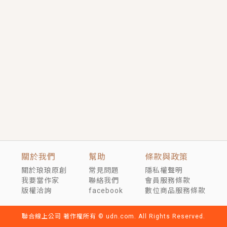
短劇原著｜《離婚後，禁欲大佬爬墻偷吻小孕妻》坊間
傳聞，顧總沒有太太、不需要情人，卻寵愛著他的私人
醫生？！
穿越｜《穿越遠古後成了野人娘子》你好，一起爬山
嗎？被男友推下山，直接穿越到遠古時代的那種......
關於我們
幫助
條款與政策
關於琅琅原創
常見問題
隱私權聲明
我要當作家
聯絡我們
會員服務條款
版權洽詢
facebook
數位商品服務條款
聯合線上公司 著作權所有 © udn.com. All Rights Reserved.