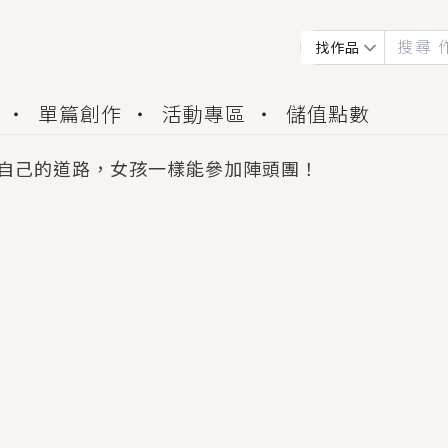
找作品
單篇創作
活動專區
儲值點數
自己的道路，女孩一樣能參加陣頭團！
會獲得豐富廣宣資源、專屬服務與獨享福利！
佬，你哭什麼？》追妻火葬場！前夫失憶移情別戀，
夏日、檸檬的香氣、互相愛慕的兩位少女，今夏最推純愛
世界觀，無法抗拒的吸引力，已中毒Σ>―(〃°ω°〃)
買了房子模型，但現實中買下的竟是屬於他的停屍櫃？
個連自己也無法改變的永恆， 他的一生將不由自主追逐