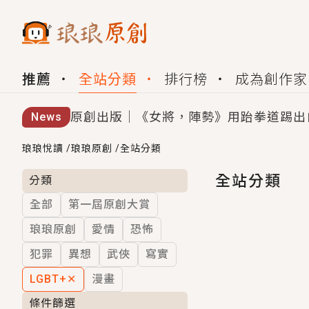
推薦
全站分類
排行榜
成為創作家
原創出版｜《女將，陣勢》用跆拳道踢出
News
創,作家招募｜華文小說創作首選！有機
琅琅悅讀
/
琅琅原創
/
全站分類
小編心動書單｜《離婚你提的，二婚嫁大
全站分類
分類
全部
第一屆原創大賞
GL｜《夏日與檸檬與重疊世界》炎熱的
琅琅原創
愛情
恐怖
BL｜《費洛蒙中毒》救命！特殊費洛蒙體質
犯罪
異想
武俠
寫實
OMG你嚇到我了｜《陰陽鬼店》上班族
LGBT+
✕
漫畫
言情｜《國語推行員》每個人心中都有一
條件篩選