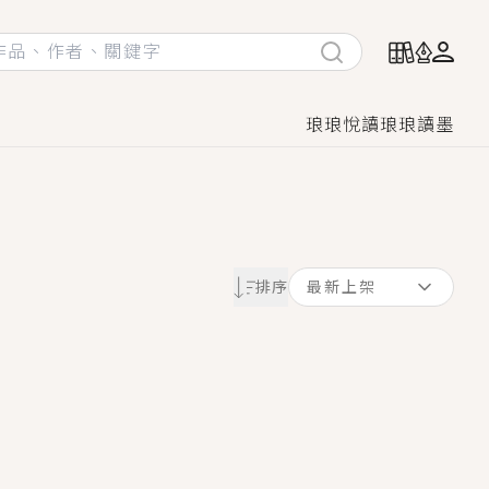
琅琅悅讀
琅琅讀墨
她頭也不回找新歡，他居然還後悔了？
排序
最新上架
GL漫畫！
♡→
！
著她……