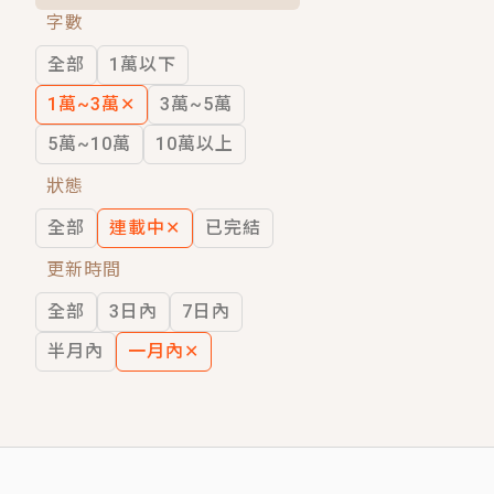
字數
短劇原著｜《離婚後，禁欲大佬爬墻偷吻
全部
1萬以下
穿越｜《穿越遠古後成了野人娘子》你好，
1萬~3萬
✕
3萬~5萬
5萬~10萬
10萬以上
狀態
全部
連載中
✕
已完結
更新時間
全部
3日內
7日內
半月內
一月內
✕