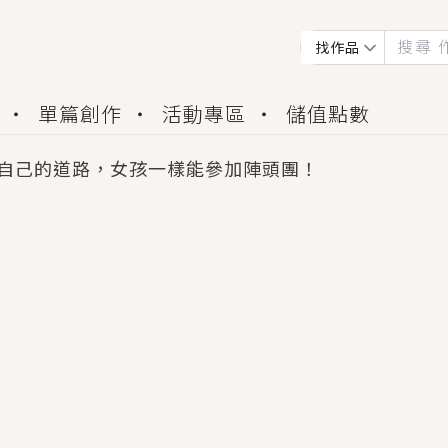
找作品
單篇創作
活動專區
儲值點數
自己的道路，女孩一樣能參加陣頭團！
會獲得豐富廣宣資源、專屬服務與獨享福利！
佬，你哭什麼？》追妻火葬場！前夫失憶移情別戀，
夏日、檸檬的香氣、互相愛慕的兩位少女，今夏最推純愛
世界觀，無法抗拒的吸引力，已中毒Σ>―(〃°ω°〃)
買了房子模型，但現實中買下的竟是屬於他的停屍櫃？
個連自己也無法改變的永恆， 他的一生將不由自主追逐