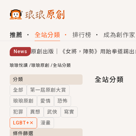
推薦
全站分類
排行榜
成為創作家
原創出版｜《女將，陣勢》用跆拳道踢出
News
創,作家招募｜華文小說創作首選！有機
琅琅悅讀
/
琅琅原創
/
全站分類
小編心動書單｜《離婚你提的，二婚嫁大
全站分類
分類
全部
第一屆原創大賞
GL｜《夏日與檸檬與重疊世界》炎熱的
琅琅原創
愛情
恐怖
BL｜《費洛蒙中毒》救命！特殊費洛蒙體質
犯罪
異想
武俠
寫實
OMG你嚇到我了｜《陰陽鬼店》上班族
LGBT+
✕
漫畫
言情｜《國語推行員》每個人心中都有一
條件篩選