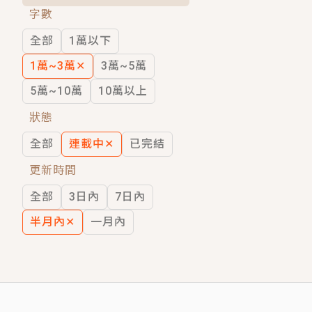
字數
短劇原著｜《離婚後，禁欲大佬爬墻偷吻
全部
1萬以下
穿越｜《穿越遠古後成了野人娘子》你好，
1萬~3萬
✕
3萬~5萬
5萬~10萬
10萬以上
狀態
全部
連載中
✕
已完結
更新時間
全部
3日內
7日內
半月內
✕
一月內