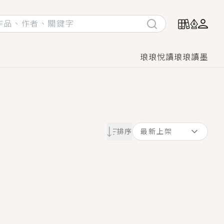
琅琅悅讀
琅琅讀墨
她頭也不回找新歡，他居然還後悔了？
排序
最新上架
GL漫畫！
♡→
！
著她……