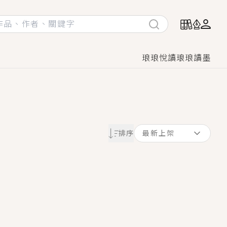
琅琅悅讀
琅琅讀墨
她頭也不回找新歡，他居然還後悔了？
排序
最新上架
GL漫畫！
♡→
！
著她……