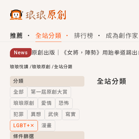
推薦
全站分類
排行榜
成為創作家
原創出版｜《女將，陣勢》用跆拳道踢出
News
創,作家招募｜華文小說創作首選！有機
琅琅悅讀
/
琅琅原創
/
全站分類
小編心動書單｜《離婚你提的，二婚嫁大
全站分類
分類
全部
第一屆原創大賞
GL｜《夏日與檸檬與重疊世界》炎熱的
琅琅原創
愛情
恐怖
BL｜《費洛蒙中毒》救命！特殊費洛蒙體質
犯罪
異想
武俠
寫實
OMG你嚇到我了｜《陰陽鬼店》上班族
LGBT+
✕
漫畫
言情｜《國語推行員》每個人心中都有一
條件篩選