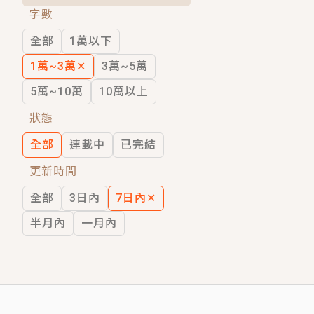
字數
短劇原著｜《離婚後，禁欲大佬爬墻偷吻
全部
1萬以下
穿越｜《穿越遠古後成了野人娘子》你好，
1萬~3萬
✕
3萬~5萬
5萬~10萬
10萬以上
狀態
全部
連載中
已完結
更新時間
全部
3日內
7日內
✕
半月內
一月內