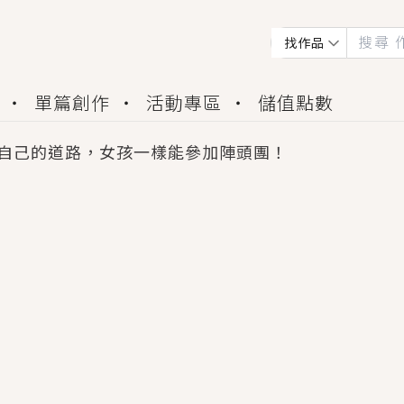
找作品
單篇創作
活動專區
儲值點數
自己的道路，女孩一樣能參加陣頭團！
會獲得豐富廣宣資源、專屬服務與獨享福利！
佬，你哭什麼？》追妻火葬場！前夫失憶移情別戀，
夏日、檸檬的香氣、互相愛慕的兩位少女，今夏最推純愛
世界觀，無法抗拒的吸引力，已中毒Σ>―(〃°ω°〃)
買了房子模型，但現實中買下的竟是屬於他的停屍櫃？
個連自己也無法改變的永恆， 他的一生將不由自主追逐