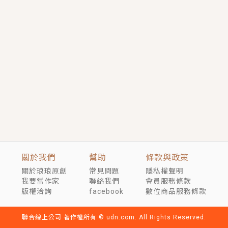
短劇原著｜《離婚後，禁欲大佬爬墻偷吻小孕妻》坊間
傳聞，顧總沒有太太、不需要情人，卻寵愛著他的私人
醫生？！
穿越｜《穿越遠古後成了野人娘子》你好，一起爬山
嗎？被男友推下山，直接穿越到遠古時代的那種......
關於我們
幫助
條款與政策
關於琅琅原創
常見問題
隱私權聲明
我要當作家
聯絡我們
會員服務條款
版權洽詢
facebook
數位商品服務條款
聯合線上公司 著作權所有 © udn.com. All Rights Reserved.