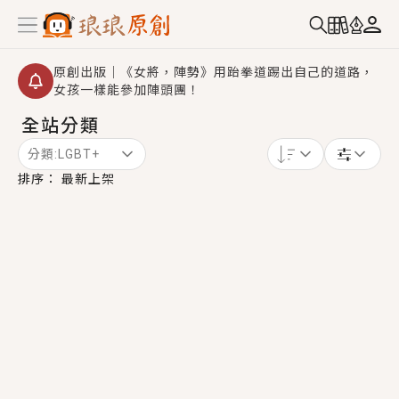
原創出版｜《女將，陣勢》用跆拳道踢出自己的道路，
女孩一樣能參加陣頭團！
全站分類
創,作家招募｜華文小說創作首選！有機會獲得豐富廣宣
資源、專屬服務與獨享福利！
分類:
LGBT+
小編心動書單｜《離婚你提的，二婚嫁大佬，你哭什
排序：
最新上架
麼？》追妻火葬場！前夫失憶移情別戀，她頭也不回找
新歡，他居然還後悔了？
GL｜《夏日與檸檬與重疊世界》炎熱的夏日、檸檬的香
氣、互相愛慕的兩位少女，今夏最推純愛GL漫畫！
BL｜《費洛蒙中毒》救命！特殊費洛蒙體質世界觀，無
法抗拒的吸引力，已中毒Σ>―(〃°ω°〃)♡→
OMG你嚇到我了｜《陰陽鬼店》上班族買了房子模型，
但現實中買下的竟是屬於他的停屍櫃？！
言情｜《國語推行員》每個人心中都有一個連自己也無
法改變的永恆， 他的一生將不由自主追逐著她……