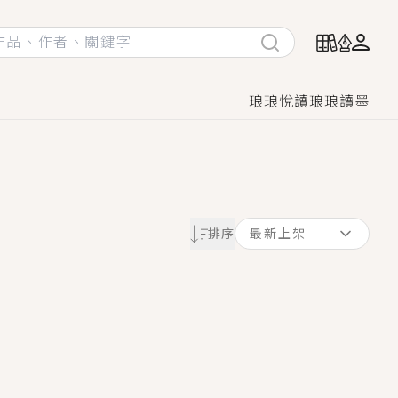
琅琅悅讀
琅琅讀墨
她頭也不回找新歡，他居然還後悔了？
排序
最新上架
GL漫畫！
♡→
！
著她……