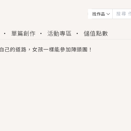
找作品
單篇創作
活動專區
儲值點數
自己的道路，女孩一樣能參加陣頭團！
會獲得豐富廣宣資源、專屬服務與獨享福利！
佬，你哭什麼？》追妻火葬場！前夫失憶移情別戀，
夏日、檸檬的香氣、互相愛慕的兩位少女，今夏最推純愛
世界觀，無法抗拒的吸引力，已中毒Σ>―(〃°ω°〃)
買了房子模型，但現實中買下的竟是屬於他的停屍櫃？
個連自己也無法改變的永恆， 他的一生將不由自主追逐