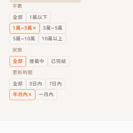
字數
短劇原著｜《離婚後，禁欲大佬爬墻偷吻
全部
1萬以下
穿越｜《穿越遠古後成了野人娘子》你好，
1萬~3萬
✕
3萬~5萬
5萬~10萬
10萬以上
狀態
全部
連載中
已完結
更新時間
全部
3日內
7日內
半月內
✕
一月內