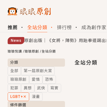
推薦
全站分類
排行榜
成為創作家
原創出版｜《女將，陣勢》用跆拳道踢出
News
創,作家招募｜華文小說創作首選！有機
琅琅悅讀
/
琅琅原創
/
全站分類
小編心動書單｜《離婚你提的，二婚嫁大
全站分類
分類
全部
第一屆原創大賞
GL｜《夏日與檸檬與重疊世界》炎熱的
琅琅原創
愛情
恐怖
BL｜《費洛蒙中毒》救命！特殊費洛蒙體質
犯罪
異想
武俠
寫實
OMG你嚇到我了｜《陰陽鬼店》上班族
LGBT+
✕
漫畫
言情｜《國語推行員》每個人心中都有一
條件篩選