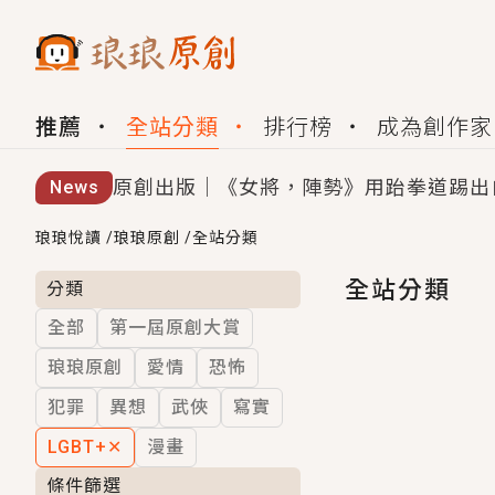
推薦
全站分類
排行榜
成為創作家
原創出版｜《女將，陣勢》用跆拳道踢出
News
創,作家招募｜華文小說創作首選！有機
琅琅悅讀
/
琅琅原創
/
全站分類
小編心動書單｜《離婚你提的，二婚嫁大
全站分類
分類
全部
第一屆原創大賞
GL｜《夏日與檸檬與重疊世界》炎熱的
琅琅原創
愛情
恐怖
BL｜《費洛蒙中毒》救命！特殊費洛蒙體質
犯罪
異想
武俠
寫實
OMG你嚇到我了｜《陰陽鬼店》上班族
LGBT+
✕
漫畫
言情｜《國語推行員》每個人心中都有一
條件篩選