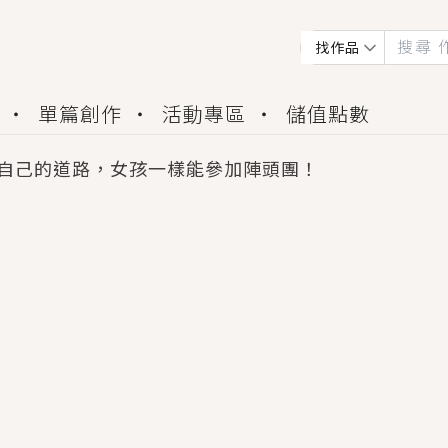
找作品
單篇創作
活動專區
儲值點數
自己的道路，女孩一樣能參加陣頭團！
會獲得豐富廣宣資源、專屬服務與獨享福利！
佬，你哭什麼？》追妻火葬場！前夫失憶移情別戀，
夏日、檸檬的香氣、互相愛慕的兩位少女，今夏最推純愛
世界觀，無法抗拒的吸引力，已中毒Σ>―(〃°ω°〃)
買了房子模型，但現實中買下的竟是屬於他的停屍櫃？
個連自己也無法改變的永恆， 他的一生將不由自主追逐