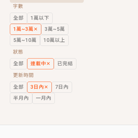
字數
短劇原著｜《離婚後，禁欲大佬爬墻偷吻
全部
1萬以下
穿越｜《穿越遠古後成了野人娘子》你好，
1萬~3萬
✕
3萬~5萬
5萬~10萬
10萬以上
狀態
全部
連載中
✕
已完結
更新時間
全部
3日內
✕
7日內
半月內
一月內