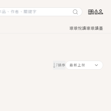
琅琅悅讀
琅琅讀墨
她頭也不回找新歡，他居然還後悔了？
排序
最新上架
GL漫畫！
♡→
！
著她……