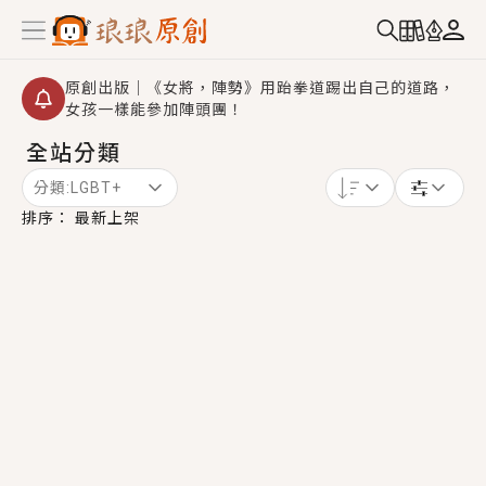
原創出版｜《女將，陣勢》用跆拳道踢出自己的道路，
女孩一樣能參加陣頭團！
全站分類
創,作家招募｜華文小說創作首選！有機會獲得豐富廣宣
資源、專屬服務與獨享福利！
分類:
LGBT+
小編心動書單｜《離婚你提的，二婚嫁大佬，你哭什
排序：
最新上架
麼？》追妻火葬場！前夫失憶移情別戀，她頭也不回找
新歡，他居然還後悔了？
GL｜《夏日與檸檬與重疊世界》炎熱的夏日、檸檬的香
氣、互相愛慕的兩位少女，今夏最推純愛GL漫畫！
BL｜《費洛蒙中毒》救命！特殊費洛蒙體質世界觀，無
法抗拒的吸引力，已中毒Σ>―(〃°ω°〃)♡→
OMG你嚇到我了｜《陰陽鬼店》上班族買了房子模型，
但現實中買下的竟是屬於他的停屍櫃？！
言情｜《國語推行員》每個人心中都有一個連自己也無
法改變的永恆， 他的一生將不由自主追逐著她……