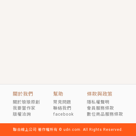
短劇原著｜《離婚後，禁欲大佬爬墻偷吻小孕妻》坊間
傳聞，顧總沒有太太、不需要情人，卻寵愛著他的私人
醫生？！
穿越｜《穿越遠古後成了野人娘子》你好，一起爬山
嗎？被男友推下山，直接穿越到遠古時代的那種......
關於我們
幫助
條款與政策
關於琅琅原創
常見問題
隱私權聲明
我要當作家
聯絡我們
會員服務條款
版權洽詢
facebook
數位商品服務條款
聯合線上公司 著作權所有 © udn.com. All Rights Reserved.