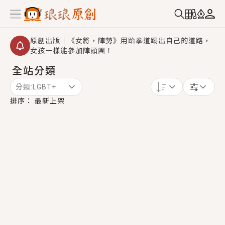
原創出版｜《女將，陣勢》用跆拳道踢出自己的道路，
女孩一樣能參加陣頭團！
全站分類
創,作家招募｜華文小說創作首選！有機會獲得豐富廣宣
資源、專屬服務與獨享福利！
分類:
LGBT+
小編心動書單｜《離婚你提的，二婚嫁大佬，你哭什
排序：
最新上架
麼？》追妻火葬場！前夫失憶移情別戀，她頭也不回找
新歡，他居然還後悔了？
GL｜《夏日與檸檬與重疊世界》炎熱的夏日、檸檬的香
氣、互相愛慕的兩位少女，今夏最推純愛GL漫畫！
BL｜《費洛蒙中毒》救命！特殊費洛蒙體質世界觀，無
法抗拒的吸引力，已中毒Σ>―(〃°ω°〃)♡→
OMG你嚇到我了｜《陰陽鬼店》上班族買了房子模型，
但現實中買下的竟是屬於他的停屍櫃？！
言情｜《國語推行員》每個人心中都有一個連自己也無
法改變的永恆， 他的一生將不由自主追逐著她……