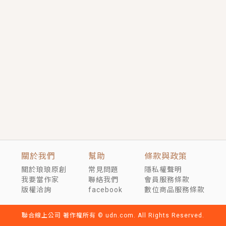
短劇原著｜《離婚後，禁欲大佬爬墻偷吻小孕妻》坊間
傳聞，顧總沒有太太、不需要情人，卻寵愛著他的私人
醫生？！
穿越｜《穿越遠古後成了野人娘子》你好，一起爬山
嗎？被男友推下山，直接穿越到遠古時代的那種......
關於我們
幫助
條款與政策
關於琅琅原創
常見問題
隱私權聲明
我要當作家
聯絡我們
會員服務條款
版權洽詢
facebook
數位商品服務條款
聯合線上公司 著作權所有 © udn.com. All Rights Reserved.