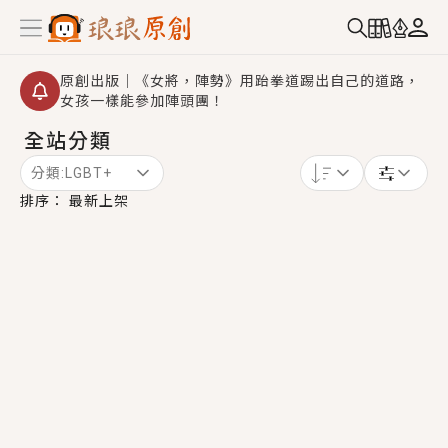
原創出版｜《女將，陣勢》用跆拳道踢出自己的道路，
女孩一樣能參加陣頭團！
全站分類
創,作家招募｜華文小說創作首選！有機會獲得豐富廣宣
資源、專屬服務與獨享福利！
分類:
LGBT+
小編心動書單｜《離婚你提的，二婚嫁大佬，你哭什
排序：
最新上架
麼？》追妻火葬場！前夫失憶移情別戀，她頭也不回找
新歡，他居然還後悔了？
GL｜《夏日與檸檬與重疊世界》炎熱的夏日、檸檬的香
氣、互相愛慕的兩位少女，今夏最推純愛GL漫畫！
BL｜《費洛蒙中毒》救命！特殊費洛蒙體質世界觀，無
法抗拒的吸引力，已中毒Σ>―(〃°ω°〃)♡→
OMG你嚇到我了｜《陰陽鬼店》上班族買了房子模型，
但現實中買下的竟是屬於他的停屍櫃？！
言情｜《國語推行員》每個人心中都有一個連自己也無
法改變的永恆， 他的一生將不由自主追逐著她……