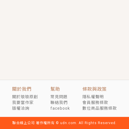
短劇原著｜《離婚後，禁欲大佬爬墻偷吻小孕妻》坊間
傳聞，顧總沒有太太、不需要情人，卻寵愛著他的私人
醫生？！
穿越｜《穿越遠古後成了野人娘子》你好，一起爬山
嗎？被男友推下山，直接穿越到遠古時代的那種......
關於我們
幫助
條款與政策
關於琅琅原創
常見問題
隱私權聲明
我要當作家
聯絡我們
會員服務條款
版權洽詢
facebook
數位商品服務條款
聯合線上公司 著作權所有 © udn.com. All Rights Reserved.