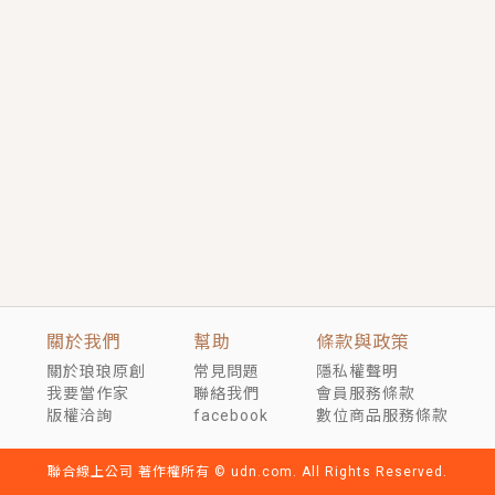
短劇原著｜《離婚後，禁欲大佬爬墻偷吻小孕妻》坊間
傳聞，顧總沒有太太、不需要情人，卻寵愛著他的私人
醫生？！
穿越｜《穿越遠古後成了野人娘子》你好，一起爬山
嗎？被男友推下山，直接穿越到遠古時代的那種......
關於我們
幫助
條款與政策
關於琅琅原創
常見問題
隱私權聲明
我要當作家
聯絡我們
會員服務條款
版權洽詢
facebook
數位商品服務條款
聯合線上公司 著作權所有 © udn.com. All Rights Reserved.