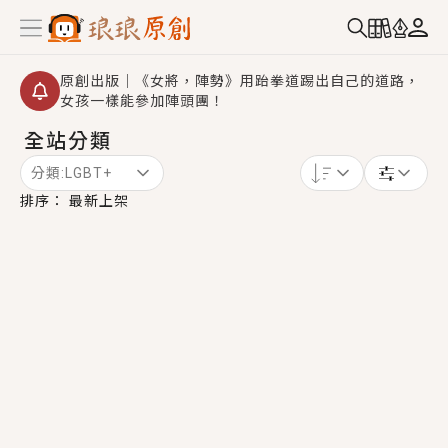
原創出版｜《女將，陣勢》用跆拳道踢出自己的道路，
女孩一樣能參加陣頭團！
全站分類
創,作家招募｜華文小說創作首選！有機會獲得豐富廣宣
資源、專屬服務與獨享福利！
分類:
LGBT+
小編心動書單｜《離婚你提的，二婚嫁大佬，你哭什
排序：
最新上架
麼？》追妻火葬場！前夫失憶移情別戀，她頭也不回找
新歡，他居然還後悔了？
GL｜《夏日與檸檬與重疊世界》炎熱的夏日、檸檬的香
氣、互相愛慕的兩位少女，今夏最推純愛GL漫畫！
BL｜《費洛蒙中毒》救命！特殊費洛蒙體質世界觀，無
法抗拒的吸引力，已中毒Σ>―(〃°ω°〃)♡→
OMG你嚇到我了｜《陰陽鬼店》上班族買了房子模型，
但現實中買下的竟是屬於他的停屍櫃？！
言情｜《國語推行員》每個人心中都有一個連自己也無
法改變的永恆， 他的一生將不由自主追逐著她……