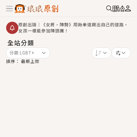
原創出版｜《女將，陣勢》用跆拳道踢出自己的道路，
女孩一樣能參加陣頭團！
全站分類
創,作家招募｜華文小說創作首選！有機會獲得豐富廣宣
資源、專屬服務與獨享福利！
分類:
LGBT+
小編心動書單｜《離婚你提的，二婚嫁大佬，你哭什
排序：
最新上架
麼？》追妻火葬場！前夫失憶移情別戀，她頭也不回找
新歡，他居然還後悔了？
GL｜《夏日與檸檬與重疊世界》炎熱的夏日、檸檬的香
氣、互相愛慕的兩位少女，今夏最推純愛GL漫畫！
BL｜《費洛蒙中毒》救命！特殊費洛蒙體質世界觀，無
法抗拒的吸引力，已中毒Σ>―(〃°ω°〃)♡→
OMG你嚇到我了｜《陰陽鬼店》上班族買了房子模型，
但現實中買下的竟是屬於他的停屍櫃？！
言情｜《國語推行員》每個人心中都有一個連自己也無
法改變的永恆， 他的一生將不由自主追逐著她……