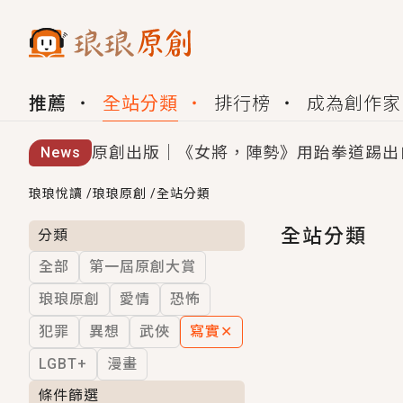
推薦
全站分類
排行榜
成為創作家
原創出版｜《女將，陣勢》用跆拳道踢出
News
創,作家招募｜華文小說創作首選！有機
琅琅悅讀
/
琅琅原創
/
全站分類
小編心動書單｜《離婚你提的，二婚嫁大
全站分類
分類
全部
第一屆原創大賞
GL｜《夏日與檸檬與重疊世界》炎熱的
琅琅原創
愛情
恐怖
BL｜《費洛蒙中毒》救命！特殊費洛蒙體質
犯罪
異想
武俠
寫實
✕
OMG你嚇到我了｜《陰陽鬼店》上班族
LGBT+
漫畫
言情｜《國語推行員》每個人心中都有一
條件篩選