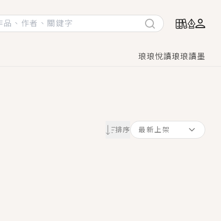
琅琅悅讀
琅琅讀墨
她頭也不回找新歡，他居然還後悔了？
排序
最新上架
GL漫畫！
♡→
！
著她……