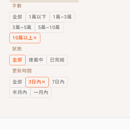
字數
短劇原著｜《離婚後，禁欲大佬爬墻偷吻
全部
1萬以下
1萬~3萬
穿越｜《穿越遠古後成了野人娘子》你好，
3萬~5萬
5萬~10萬
10萬以上
✕
狀態
全部
連載中
已完結
更新時間
全部
3日內
✕
7日內
半月內
一月內