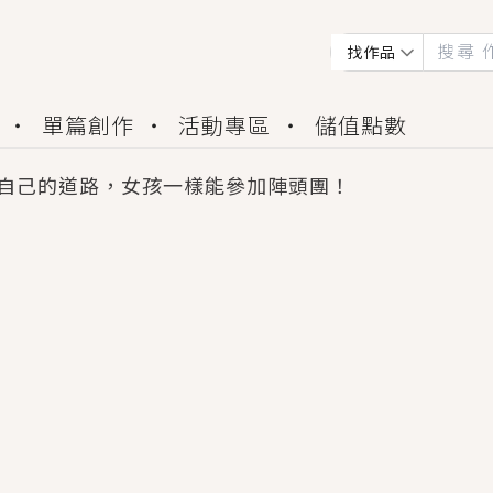
找作品
單篇創作
活動專區
儲值點數
自己的道路，女孩一樣能參加陣頭團！
會獲得豐富廣宣資源、專屬服務與獨享福利！
佬，你哭什麼？》追妻火葬場！前夫失憶移情別戀，
夏日、檸檬的香氣、互相愛慕的兩位少女，今夏最推純愛
世界觀，無法抗拒的吸引力，已中毒Σ>―(〃°ω°〃)
買了房子模型，但現實中買下的竟是屬於他的停屍櫃？
個連自己也無法改變的永恆， 他的一生將不由自主追逐