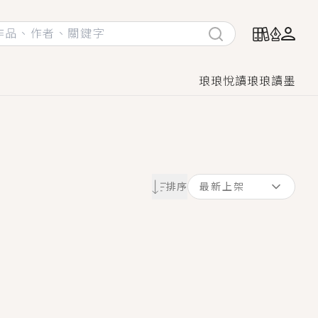
琅琅悅讀
琅琅讀墨
她頭也不回找新歡，他居然還後悔了？
排序
最新上架
GL漫畫！
♡→
！
著她……