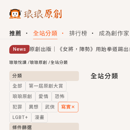
推薦
全站分類
排行榜
成為創作家
原創出版｜《女將，陣勢》用跆拳道踢出
News
創,作家招募｜華文小說創作首選！有機
琅琅悅讀
/
琅琅原創
/
全站分類
小編心動書單｜《離婚你提的，二婚嫁大
全站分類
分類
全部
第一屆原創大賞
GL｜《夏日與檸檬與重疊世界》炎熱的
琅琅原創
愛情
恐怖
BL｜《費洛蒙中毒》救命！特殊費洛蒙體質
犯罪
異想
武俠
寫實
✕
OMG你嚇到我了｜《陰陽鬼店》上班族
LGBT+
漫畫
言情｜《國語推行員》每個人心中都有一
條件篩選