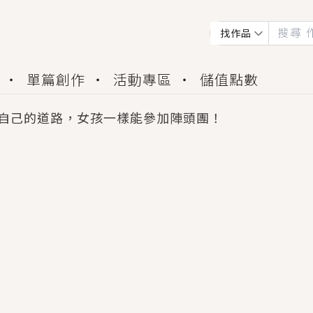
找作品
單篇創作
活動專區
儲值點數
自己的道路，女孩一樣能參加陣頭團！
會獲得豐富廣宣資源、專屬服務與獨享福利！
佬，你哭什麼？》追妻火葬場！前夫失憶移情別戀，
夏日、檸檬的香氣、互相愛慕的兩位少女，今夏最推純愛
世界觀，無法抗拒的吸引力，已中毒Σ>―(〃°ω°〃)
買了房子模型，但現實中買下的竟是屬於他的停屍櫃？
個連自己也無法改變的永恆， 他的一生將不由自主追逐