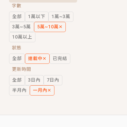
字數
短劇原著｜《離婚後，禁欲大佬爬墻偷吻
全部
1萬以下
1萬~3萬
穿越｜《穿越遠古後成了野人娘子》你好，
3萬~5萬
5萬~10萬
✕
10萬以上
狀態
全部
連載中
✕
已完結
更新時間
全部
3日內
7日內
半月內
一月內
✕