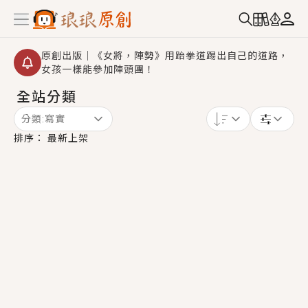
原創出版｜《女將，陣勢》用跆拳道踢出自己的道路，
女孩一樣能參加陣頭團！
全站分類
創,作家招募｜華文小說創作首選！有機會獲得豐富廣宣
資源、專屬服務與獨享福利！
分類:
寫實
小編心動書單｜《離婚你提的，二婚嫁大佬，你哭什
排序：
最新上架
麼？》追妻火葬場！前夫失憶移情別戀，她頭也不回找
新歡，他居然還後悔了？
GL｜《夏日與檸檬與重疊世界》炎熱的夏日、檸檬的香
氣、互相愛慕的兩位少女，今夏最推純愛GL漫畫！
BL｜《費洛蒙中毒》救命！特殊費洛蒙體質世界觀，無
法抗拒的吸引力，已中毒Σ>―(〃°ω°〃)♡→
OMG你嚇到我了｜《陰陽鬼店》上班族買了房子模型，
但現實中買下的竟是屬於他的停屍櫃？！
言情｜《國語推行員》每個人心中都有一個連自己也無
法改變的永恆， 他的一生將不由自主追逐著她……