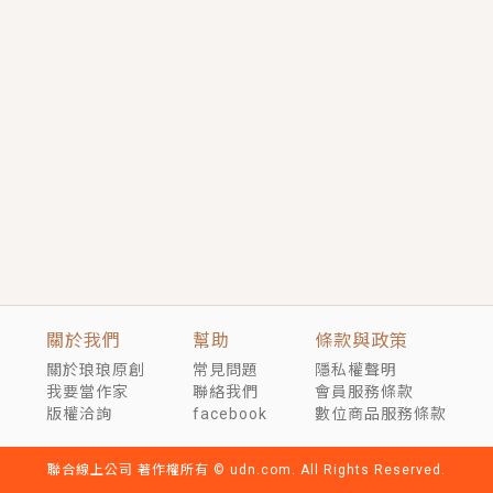
短劇原著｜《離婚後，禁欲大佬爬墻偷吻小孕妻》坊間
傳聞，顧總沒有太太、不需要情人，卻寵愛著他的私人
醫生？！
穿越｜《穿越遠古後成了野人娘子》你好，一起爬山
嗎？被男友推下山，直接穿越到遠古時代的那種......
關於我們
幫助
條款與政策
關於琅琅原創
常見問題
隱私權聲明
我要當作家
聯絡我們
會員服務條款
版權洽詢
facebook
數位商品服務條款
聯合線上公司 著作權所有 © udn.com. All Rights Reserved.