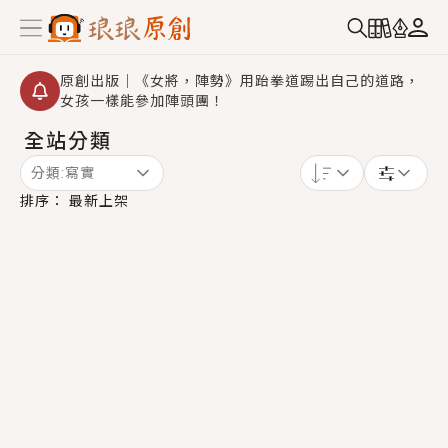
原創出版｜《女將，陣勢》用跆拳道踢出自己的道路，
女孩一樣能參加陣頭團！
全站分類
創,作家招募｜華文小說創作首選！有機會獲得豐富廣宣
資源、專屬服務與獨享福利！
分類:
寫實
小編心動書單｜《離婚你提的，二婚嫁大佬，你哭什
排序：
最新上架
麼？》追妻火葬場！前夫失憶移情別戀，她頭也不回找
新歡，他居然還後悔了？
GL｜《夏日與檸檬與重疊世界》炎熱的夏日、檸檬的香
氣、互相愛慕的兩位少女，今夏最推純愛GL漫畫！
BL｜《費洛蒙中毒》救命！特殊費洛蒙體質世界觀，無
法抗拒的吸引力，已中毒Σ>―(〃°ω°〃)♡→
OMG你嚇到我了｜《陰陽鬼店》上班族買了房子模型，
但現實中買下的竟是屬於他的停屍櫃？！
言情｜《國語推行員》每個人心中都有一個連自己也無
法改變的永恆， 他的一生將不由自主追逐著她……