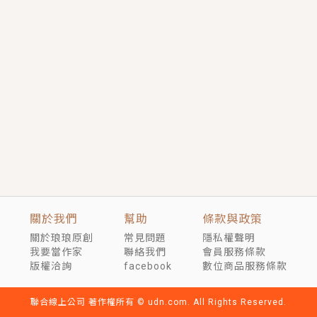
短劇原著｜《離婚後，禁欲大佬爬墻偷吻小孕妻》坊間
傳聞，顧總沒有太太、不需要情人，卻寵愛著他的私人
醫生？！
穿越｜《穿越遠古後成了野人娘子》你好，一起爬山
嗎？被男友推下山，直接穿越到遠古時代的那種......
關於我們
幫助
條款與政策
關於琅琅原創
常見問題
隱私權聲明
我要當作家
聯絡我們
會員服務條款
版權洽詢
facebook
數位商品服務條款
聯合線上公司 著作權所有 © udn.com. All Rights Reserved.