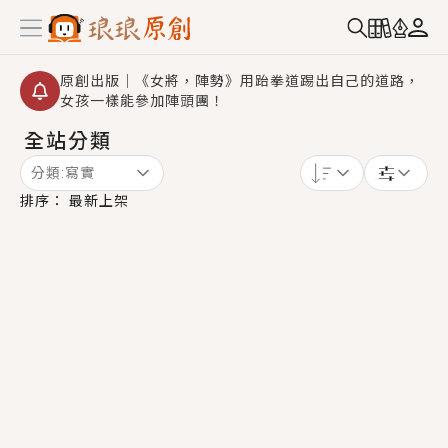
原創出版｜《女將，陣勢》用跆拳道踢出自己的道路，
女孩一樣能參加陣頭團！
全站分類
創,作家招募｜華文小說創作首選！有機會獲得豐富廣宣
資源、專屬服務與獨享福利！
分類:
寫實
小編心動書單｜《離婚你提的，二婚嫁大佬，你哭什
排序：
最新上架
麼？》追妻火葬場！前夫失憶移情別戀，她頭也不回找
新歡，他居然還後悔了？
GL｜《夏日與檸檬與重疊世界》炎熱的夏日、檸檬的香
氣、互相愛慕的兩位少女，今夏最推純愛GL漫畫！
BL｜《費洛蒙中毒》救命！特殊費洛蒙體質世界觀，無
法抗拒的吸引力，已中毒Σ>―(〃°ω°〃)♡→
OMG你嚇到我了｜《陰陽鬼店》上班族買了房子模型，
但現實中買下的竟是屬於他的停屍櫃？！
言情｜《國語推行員》每個人心中都有一個連自己也無
法改變的永恆， 他的一生將不由自主追逐著她……