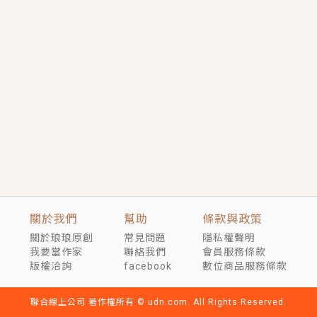
短劇原著｜《離婚後，禁欲大佬爬墻偷吻小孕妻》坊間
傳聞，顧總沒有太太、不需要情人，卻寵愛著他的私人
醫生？！
穿越｜《穿越遠古後成了野人娘子》你好，一起爬山
嗎？被男友推下山，直接穿越到遠古時代的那種......
關於我們
幫助
條款與政策
關於琅琅原創
常見問題
隱私權聲明
我要當作家
聯絡我們
會員服務條款
版權洽詢
facebook
數位商品服務條款
聯合線上公司 著作權所有 © udn.com. All Rights Reserved.